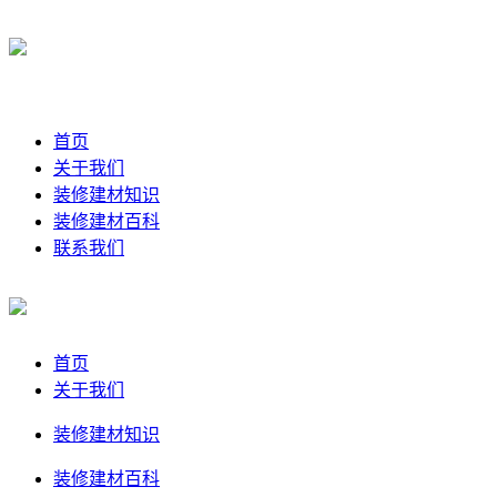
首页
关于我们
装修建材知识
装修建材百科
联系我们
首页
关于我们
装修建材知识
装修建材百科