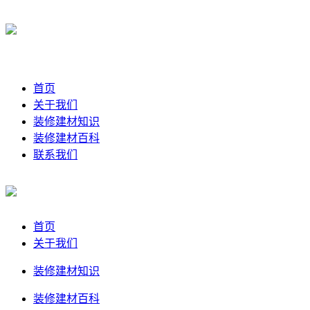
首页
关于我们
装修建材知识
装修建材百科
联系我们
首页
关于我们
装修建材知识
装修建材百科