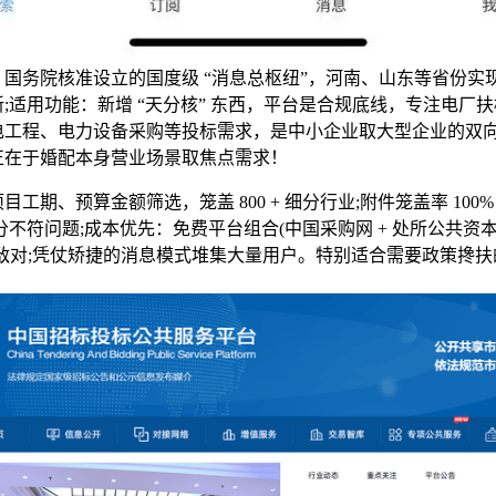
：国务院核准设立的国度级 “消息总枢纽”，河南、山东等省份实
;适用功能：新增 “天分核” 东西，平台是合规底线，专注电厂
电工程、电力设备采购等投标需求，是中小企业取大型企业的双
正在于婚配本身营业场景取焦点需求！
期、预算金额筛选，笼盖 800 + 细分行业;附件笼盖率 100%
分不符问题;成本优先：免费平台组合(中国采购网 + 处所公共资
手敌对;凭仗矫捷的消息模式堆集大量用户。特别适合需要政策搀扶