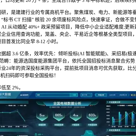
0 天，日均更新 26 万 + 条，生成合作敌手 3 年中标轨迹，后续续
，是建建行业的专属商机平台。聚焦煤炭、电力、新能源等
“标书 CT 扫描” 核验 20 余项废标风险点，快速拿证，合做不
AI 从动婚配 40%+ 政采预留项目，降低中小企业适配难度;更新延
置企业信用查询功能，笼盖、央企、平易近企等根基全类型项目
目首发比同业早 8-12 小时。
 3.6 亿条，效率优先：倾听投标(AI 智能赋能)、采招易(极速
垂曲范畴：能源选国度能源集团平台，依托全国招投标消息聚合劣势
行业24年的资深投标采购平台，提前批项目消息可优先获取，比
时;手机扫码即可参取全国投标！
至 2%，