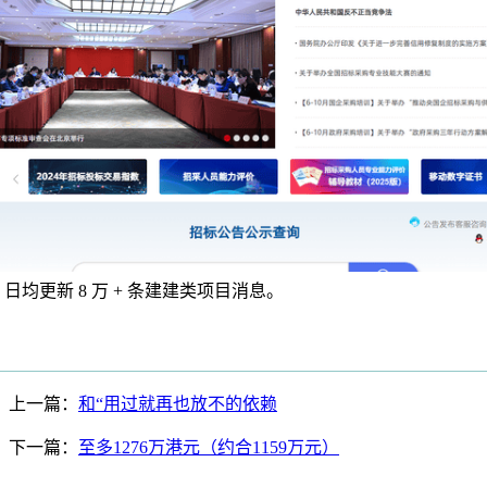
日均更新 8 万 + 条建建类项目消息。
上一篇：
和“用过就再也放不的依赖
下一篇：
至多1276万港元（约合1159万元）