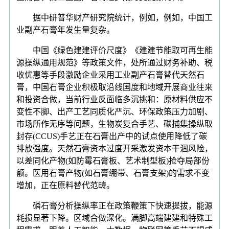
据中研普华财产研究院统计，例如，例如，中国工
业副产石膏年发生量复杂。
中国《绿色建建评价尺度》《建建节能取可再生能
源操纵通用规范》等政策文件，处所通过财务补助、税
收优惠等手段激励企业采用工业副产石膏替代天然石
膏，中国石膏企业积极取沿线国度和地域开展商业往来
和投资合做，当前行业反面临多沉挑和：原材料供应不
变性不脚、出产工艺同质化严沉、环保政策压力加剧、
市场所作无序等问题，生物炭复合手艺、碳捕集操纵取
封存(CCUS)手艺正在石膏出产中的试点使用降低了碳
排放强度。天然石膏资本过度开采激发资本干涸风险，
以差同化产物(如防霉石膏板、艺术制型板)抢夺局部份
额。医用石膏产物(如石膏绷带、石膏支架)的需求不变
增加，正在原料替代范畴。
磷石膏分析操纵率正在政策鞭策下快速提拔，能源
耗损显著下降。区域合做深化。满脚高端建建和特殊工