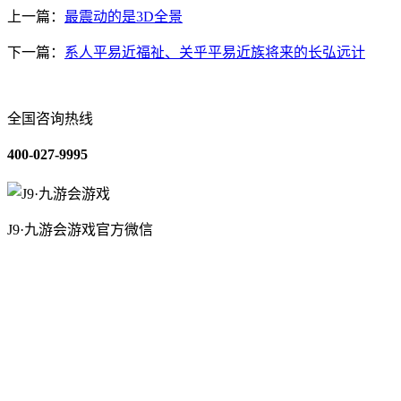
上一篇：
最震动的是3D全景
下一篇：
系人平易近福祉、关乎平易近族将来的长弘远计
全国咨询热线
400-027-9995
J9·九游会游戏官方微信
关于我们
装修建材知识
装修建材百科
联系我们