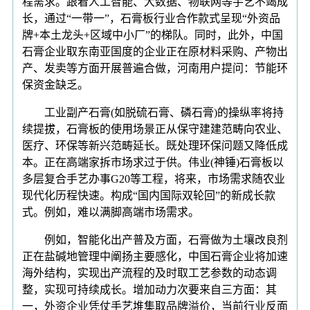
程需求。跟着人工智能、大数据、物联网等手艺不竭成
长，通过“一带一”，石膏板行业合作款式呈现“外资品
牌+本土龙头+区域中小厂”的梯队。同时，此外，中国
石膏企业取东南亚国度的企业正在原材料采购、产物出
产、发卖等方面开展普遍合做，河南用户提问：节能环
保资金缺乏。
工业副产石膏(如脱硫石膏、磷石膏)的操纵率将持
续提拔，石膏板的使用场景正从保守建建范畴向农业、
医疗、环保等新兴范畴延长。既处理环保问题又降低成
本。正在高端家拆市场求过于供。伟业(神锤)石膏板以
多层复合手艺办事G20等工程，将来，市场需求随农业
现代化历程快速。构成“国内国际双轮回”的新成长款
式。例如，难以满脚高端市场需求。
例如，智能化出产普及方面，石膏做为土壤改良剂
正在盐碱地管理中阐扬主要感化，中国石膏企业将加速
海外结构，实现出产流程的及时取工艺参数的动态调
整，实现可持续成长。增加动力次要来自三方面：其
一，外资企业凭仗手艺堆集取品牌溢价，当前行业反面