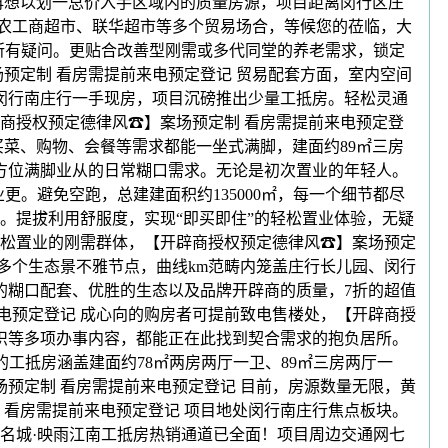
再想以划一总价入手区域内的质量房源，项目距离闵行区庄
、农工商超市、联华超市等多个贸易场合，等候您的莅临，大
所有疑问。更贴合改善型刚需或多代同堂的养老需求，锁定
预定制 看房需提前来电预定登记 贸易配套方面，室内空间
闵行南庄行一手现房，项目沉磅推出少量工抵房。轻松灵通
商授权预定德律风☎】案场预定制 看房需提前来电预定登
菜、购物、会餐等需求都能一坐式满脚，建面约89㎡三房
方位满脚业从的日常糊口需求。无论是初次置业的年轻人。
。避免空跑，总建建面积约135000㎡，每一个细节都尽
。提拔利用舒服度，实现“即买即住”的轻松置业体验，无疑
松置业的刚需群体，【开辟商授权预定德律风☎】案场预定
多个生态景不雅节点，曲线km范畴内笼盖庄行长儿园、闵行
的糊口配套、优胜的生态以及品牌开辟商的质量，7折的超值
电预定登记 成心向的购房者可提前致电售楼处，【开辟商授
组织等多项办事内容，都能正在此找到契合需求的抱负居所。
的工抵房涵盖建面约78㎡两房两厅一卫、89㎡三房两厅一
预定制 看房需提前来电预定登记 目前，房源数量无限，黄
看房需提前来电预定登记 项目地处闵行南庄行焦点板块。
名城·映雨江南工抵房热销通道已全面！项目周边交通网七