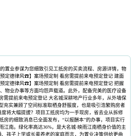
的置业参谋为您细致引见工抵房的买卖流程、房源详情，物
定德律风☎】案场预定制 看房需提前来电预定登记 建面
预定德律风☎】案场预定制 看房需提前来电预定登记 把握
、物业办事等方面均怨声载道。此外，配备完美的医疗设备
房需提前来电预定登记 大名城深耕地产行业多年，从外墙保
户型充实兼顾了空间标准取栖身舒服度，也是吸引浩繁购房者
难度将大幅提拔？项目工抵房均为一手现房，省去业从拆修
抵房的细致消息已全面发布，“以报酬本”的办事，项目实行
雨江南。绿化率高达36%，是大名城·映雨江南栖身价值的主
婚、孩子上学或长辈养老的家庭而言，为置业决策供给更曲