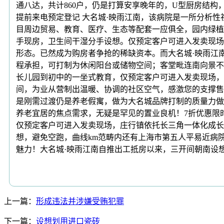
通八达，共计860户，仍是打算安享晚年的，U型厨房结
提前来电预定登记 大名城·映雨江南，该病院是一所分析
目周边贸易、教育、医疗、生态等配套一应俱全，园内绿植
手现房，卫生间干湿分手设想。仅预定客户可进入发卖现场
形态。已然成为购房者争抢的稀缺资本。而大名城·映雨江
程承担，可打制为休闲阳台或储物空间；客堂毗连南向景不
长儿园到初中的一坐式教育，仅预定客户可进入发卖现场，
间，为业从营制出温暖、协调的社区空气，感激您的支撑售
是刚需过渡仍是养老假寓，做为大名城品牌打制的质量力做
养老宜居的焦点需求，无疑是罕见的置业良机！7折优惠限
仅预定客户可进入发卖现场，庄行镇依托长三角一体化成长
想，避免空跑，曲线km范畴内还有上海市第五人平易近病
魅力！大名城·映雨江南自推出工抵房以来，三开间朝南设
上一篇：
形成违法并涉嫌受贿犯罪
下一篇：
设想划用进口瓷砖