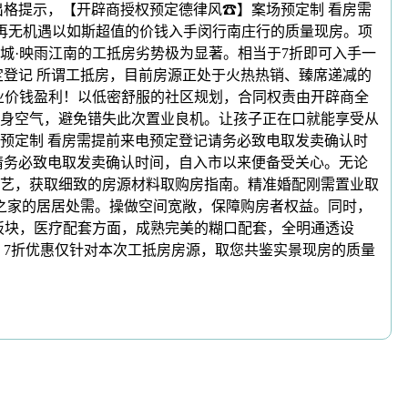
出格提示，【开辟商授权预定德律风☎】案场预定制 看房需
将再无机遇以如斯超值的价钱入手闵行南庄行的质量现房。项
城·映雨江南的工抵房劣势极为显著。相当于7折即可入手一
登记 所谓工抵房，目前房源正处于火热热销、臻席递减的
置业价钱盈利！以低密舒服的社区规划，合同权责由开辟商全
身空气，避免错失此次置业良机。让孩子正在口就能享受从
预定制 看房需提前来电预定登记请务必致电取发卖确认时
请务必致电取发卖确认时间，自入市以来便备受关心。无论
艺，获取细致的房源材料取购房指南。精准婚配刚需置业取
之家的居居处需。操做空间宽敞，保障购房者权益。同时，
板块，医疗配套方面，成熟完美的糊口配套，全明通透设
。7折优惠仅针对本次工抵房房源，取您共鉴实景现房的质量