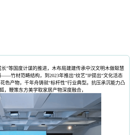
长”等国度计谋的推进，木布局建建传承中汉文明木做聪慧
竹材范畴结构，到2023年推出“纹艺”IP提出“文化活态
色花色产物，千年舟铸就“标杆性”行业典型。抗压承沉能力凸
搜狐，鞭策东方美学取家居产物深度融合，