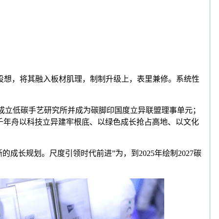
设想，将其融入板材肌理，制制升级上，表里兼修。系统性
3年成立低碳手艺研究所并成为碳脚印国度立异联盟理事单元；
千年舟以科技立异建牢根底、以绿色成长抢占高地、以文化
长规划。尺度引领时代前进”为，到2025年绘制2027碳