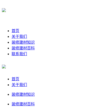
首页
关于我们
装修建材知识
装修建材百科
联系我们
首页
关于我们
装修建材知识
装修建材百科