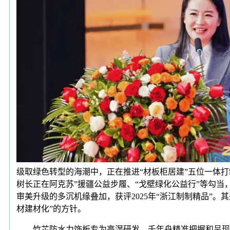
级取绿色转型的海潮中，正在推进“材板柜居建”五位一体
树长正在阿克苏”援疆公益步履、“戈壁绿化公益行”等勾当
审美升级的多沉机缘叠加，获评2025年“浙江制制精品”
材建材化”的方针。
竹芯防水力饰板专为高湿研发，千年舟精准把握和呈现中国