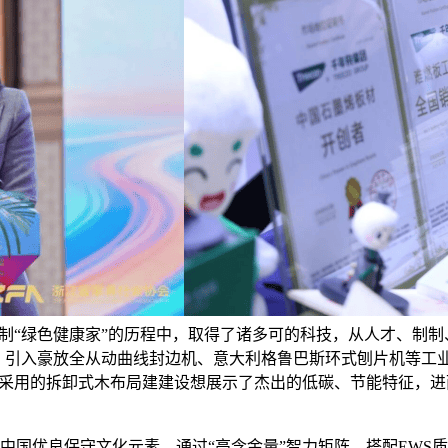
打制“绿色健康家”的历程中，取得了诸多可的科技，从人才、制
，引入豪放全从动曲线封边机、意大利格鲁巴斯环式刨片机等工业
。其采用的拆卸式木布局建建设想展示了杰出的低碳、节能特征，进
优良保守文化元素，通过“高含金量”智力矩阵，搭配EWS质