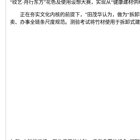
“纹艺·舟行东方”花色及使用设想大赛，实现从“健康建材供
正在夯实文化内核的前提下，”田茂华认为，做为“拆卸
卖、办事全链条尺度规范。测验考试将竹材使用于拆卸式建