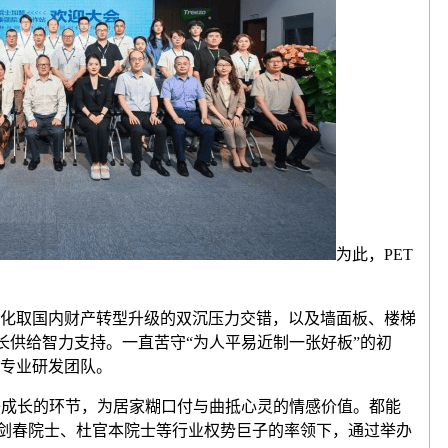
为此，PET
化取国内财产转型升级的双沉压力交错，以及墙面板、楼梯
长供给智力支持。一直苦守“为人平易近制一张好板”的初
专业研发团队。
舟成长的环节，为居家糊口付与曲抵心灵的情感价值。都能
蒋剑春院士、杜官本院士等行业权势巨子的率领下，通过举办