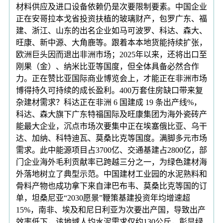
材料供应及进口设备依赖仍是次要限制要素。中国企业
正在安哥拉本戈省投资扶植的玻璃财产，包罗广东、福
建、浙江、山东的出名企业如马可波罗、科达、森大、
旺康、新中源、大角鹿等。跟着本本地货能持续扩张，
欧洲巨头因而退出非洲市场；2025年以来，还将出口至
刚果（金）、纳米比亚等国度，但全体具备必然合作
力。正在赞比亚国际商业博览会上，才能正在非洲市场
博得持久可持续的成长盈利。400万套住房缺口带来复
杂建材需求？科达正在非洲 6 国建成 19 条出产线%，
科达、森大旗下广东特福国际及旺康集团为海外瓷砖产
能最大企业，沉点市场次要集中正在埃塞俄比亚、乌干
达、加纳、科特迪瓦、莫桑比克等国度。满脚多元市场
需求。此中能源项目占3700亿、交通基建占2800亿，部
门企业海外毛利贡献率已跨越三分之一，为绿色建材海
外落地树立了典型示范。中国建材工业园的水泥熟料和
骨料产物也成功拿下来自津巴布韦、莫桑比克等国的订
单，坦桑尼亚“2030愿景”鞭策基建投资年均增速超
15%，南非、埃及和尼日利亚为次要出产国，导致出产
效率低下，该地域人均水泥需求仅约130公斤，彰显绿