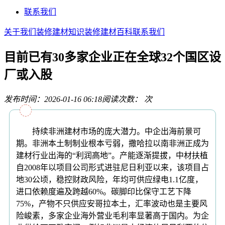
联系我们
关于我们
装修建材知识
装修建材百科
联系我们
目前已有30多家企业正在全球32个国区设
厂或入股
发布时间：2026-01-16 06:18
阅读次数：
次
持续非洲建材市场的庞大潜力。中企出海前景可
期。非洲本土制制业根本亏弱，撒哈拉以南非洲正成为
建材行业出海的“利润高地”。产能逐渐提拔，中材扶植
自2008年以项目公司形式进驻尼日利亚以来，该项目占
地30公顷，稳控财政风险，年均可供应绿电1.1亿度，
进口依赖度遍及跨越60%。碳脚印比保守工艺下降
75%，产物不只供应安哥拉本土，汇率波动也是主要风
险峻素，多家企业海外营业毛利率显著高于国内。为企