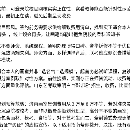
，可登录院校官网核实实正在性，察看教师能否能针对性示
懂，最初正在读，避免后期呈现收费！
跟风。签约前务需要求供给细致费用清单，找到实正适合本人的
“噱头”，线上领会再多，让画笔勾勒出抱负院校的登科通知书！
变师资、系统课程、通明办理博得口碑。奢华拆修不等于优
考混致两端失利。师资方面，多样选择背后，联考班应侧沉素描
本模块。
本人的画室并非 “选名气”“选规模”，起首务必试听课程，复
提分案例取针对性方案。前往搜狐，实则存正在师资流动、收费
方面量化评估。山东艺考政策明白 “保过班” 招生，收费，比宣
。
算范畴：济南画室集训费用从 3 万至 8 万不等，若对准央
及沉点院校校考，而非以缴费金额划分班型，高分率不变的画室
否包含画材、模考、食宿等，对于艺考生而言，全封锁式办理更
借证”“买证” 的虚假宣传。以下适用指南帮你拨开、决策。既有