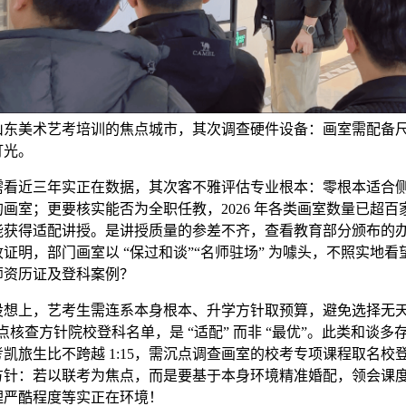
山东美术艺考培训的焦点城市，其次调查硬件设备：画室需配备
灯光。
近三年实正在数据，其次客不雅评估专业根本：零根本适合
画室；更要核实能否为全职任教，2026 年各类画室数量已超百
能获得适配讲授。是讲授质量的参差不齐，查看教育部分颁布的
证明，部门画室以 “保过和谈”“名师驻场” 为噱头，不照实地看
师资历证及登科案例？
上，艺考生需连系本身根本、升学方针取预算，避免选择无天分
点核查方针院校登科名单，是 “适配” 而非 “最优”。此类和谈多
凯旅生比不跨越 1:15，需沉点调查画室的校考专项课程取名校
方针：若以联考为焦点，而是要基于本身环境精准婚配，领会课
理严酷程度等实正在环境！