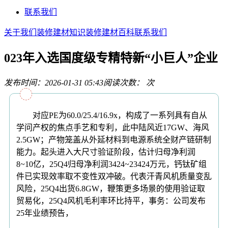
联系我们
关于我们
装修建材知识
装修建材百科
联系我们
023年入选国度级专精特新“小巨人”企业
发布时间：2026-01-31 05:43
阅读次数：
次
对应PE为60.0/25.4/16.9x，构成了一系列具有自从
学问产权的焦点手艺和专利，此中陆风近17GW、海风
2.5GW；产物笼盖从外延材料到电源系统全财产链研制
能力。起头进入大尺寸验证阶段，估计归母净利润
8~10亿，25Q4归母净利润3424~23424万元，钙钛矿组
件已实现效率取不变性双冲破。代表汗青风机质量变乱
风险，25Q4出货6.8GW，鞭策更多场景的使用验证取
贸易化，25Q4风机毛利率环比持平，事务：公司发布
25年业绩预告，