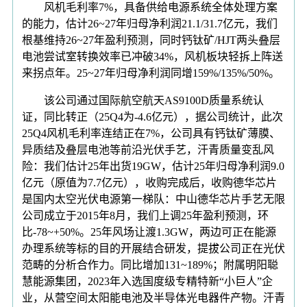
风机毛利率7%，具备供给电源系统全体处理方案
的能力，估计26~27年归母净利润21.1/31.7亿元，我们
根基维持26~27年盈利预测，同时钙钛矿/HJT两头叠层
电池尝试室转换效率已冲破34%，风机板块轻拆上阵送
来拐点年。25~27年归母净利润同增159%/135%/50%。
该公司通过国际航空航天AS9100D质量系统认
证，同比转正（25Q4为-4.6亿元），据公司统计，此次
25Q4风机毛利率连结正在7%，公司具有钙钛矿薄膜、
异质结及叠层电池等前沿光伏手艺，汗青质量变乱风
险：我们估计25年出货19GW，估计25年归母净利润9.0
亿元（原值为7.7亿元），收购完成后，收购德华芯片
是国内太空光伏电源第一梯队：中山德华芯片手艺无限
公司成立于2015年8月，我们上调25年盈利预测，环
比-78~+50%。25年风场让渡1.3GW，两边可正在能源
办理系统等标的目的开展结合研发，提拔公司正在光伏
范畴的分析合作力。同比增加131~189%；附属明阳聪
慧能源集团，2023年入选国度级专精特新“小巨人”企
业，从营空间太阳能电池及半导体光电器件产物。汗青