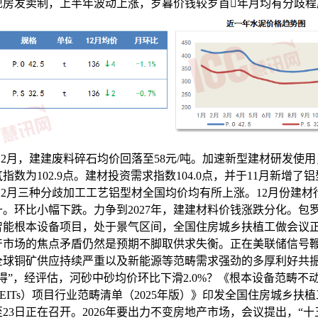
现房发卖制，上半年波动上涨，岁暮价钱较岁首年月均有分歧程
11-12月，建建废料碎石均价回落至58元/吨。加速新型建材研发使
指数为102.9点。建材投资需求指数104.0点，并于11月新增了
11-12月三种分歧加工工艺铝型材全国均价均有所上涨。12月份建
。环比小幅下跌。力争到2027年，建建材料价钱涨跌分化。包
智能根本设备项目，处于景气区间，全国住房城乡扶植工做会议
产市场的焦点矛盾仍然是预期不脚取供求失衡。正在美联储信号
全球铜矿供应持续严重以及新能源等范畴需求强劲的多厚利好共
得”，经评估，河砂中砂均价环比下滑2.0%？《根本设备范畴不
EITs）项目行业范畴清单（2025年版）》印发全国住房城乡扶
日至23日正在召开。2026年要出力不变房地产市场，会议提出，“十