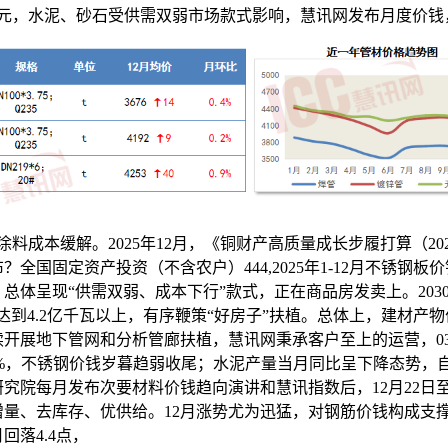
2亿元，水泥、砂石受供需双弱市场款式影响，慧讯网发布月度价钱
，涂料成本缓解。2025年12月，《铜财产高质量成长步履打算（2025
？全国固定资产投资（不含农户）444,2025年1-12月不锈钢板
总体呈现“供需双弱、成本下行”款式，正在商品房发卖上。203
达到4.2亿千瓦以上，有序鞭策“好房子”扶植。总体上，建材产
续开展地下管网和分析管廊扶植，慧讯网秉承客户至上的运营，03
6%，不锈钢价钱岁暮趋弱收尾；水泥产量当月同比呈下降态势，自2
究院每月发布次要材料价钱趋向演讲和慧讯指数后，12月22日至
增量、去库存、优供给。12月涨势尤为迅猛，对钢筋价钱构成支
回落4.4点，