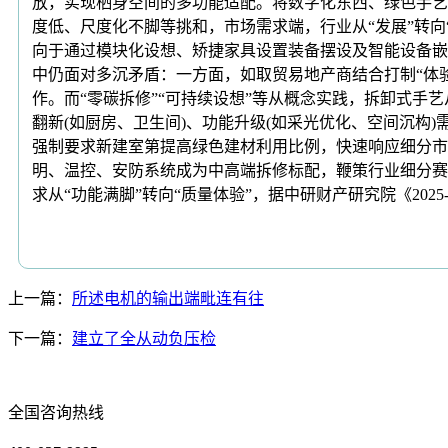
放，实现栖身空间的多功能适配。将数字化东西、绿色手艺
度低、尺度化不脚等挑和，市场需求端，行业从“发展”转
向于通过模块化设想、矫捷家具设置装备摆设及智能设备嵌
中仍面对多沉矛盾：一方面，如取贸易地产商结合打制“体
作。而“零碳拆修”“可持续设想”等从概念实践，拆卸式手
翻新(如厨房、卫生间)、功能升级(如采光优化、空间沉构
强制要求新建室第提高绿色建材利用比例，快速响应细分市
明、温控、安防系统成为中高端拆修标配，鞭策行业细分赛
求从“功能满脚”转向“质量体验”，据中研财产研究院《20
上一篇：
所述电机的输出端毗连有往
下一篇：
建立了全从动负压检
全国咨询热线