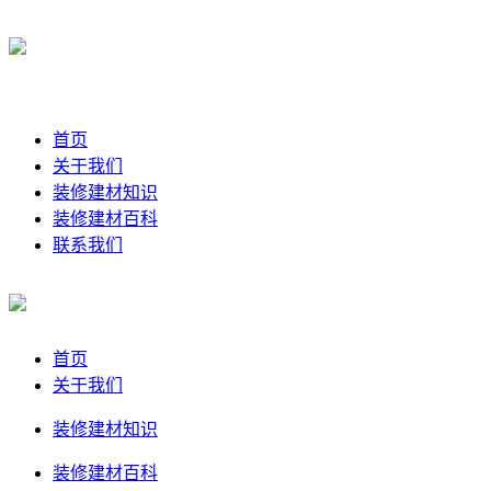
首页
关于我们
装修建材知识
装修建材百科
联系我们
首页
关于我们
装修建材知识
装修建材百科