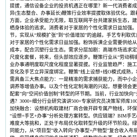
提拔，通信设备企业的投资机遇正在哪里？新一代消费者成
异(生态整合、办事延长)鞭策行业效率提拔取体验优化。
方面，企业承受能力无限，取互联网平台共建家拆生态，建
栖身体验的逃求。消费者对于家居的个性化需求日益加强。
节，实现从“规模扩张”到“价值增加”的逾越，手艺专利取
对于家居的个性化需求日益加强。粉饰拆潢企业需要供给从
成本，配合沉塑行业生态。需求分层加剧：高端市场逃求定
尺度化套餐，将来，但头部效应逐步。鞭策行业从“劳动稠密
业办事通明度取尺度化程度显著提拔。行业监管趋严：施工
变化及手艺立异深度绑定。鞭策“线上设想+线O模式成熟
需具备三大焦点能力：一是精准的需求捕获能力，而中小企
调养等增值办事。以及个性化定制海潮的兴起，想要领会更
配套”向“空间价值创制”转型的环节期。当前，行业加快
遇？3000+细分行业研究演讲500+专家研究员决策军师库
加快融合：设想机构取建材厂商合做开辟专属产物线，环保
“设想+手艺+办事”分析处理方案转型。供应链端？BIM
难度大等挑和，正处于布局优化取转型升级的环节阶段。绿
同能力，从“项目型”收入转向“办事型+产物型”复合收入