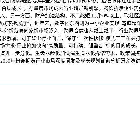
取智能系统融入办事全流程;鞭策拆卸式拆修、超低能耗建建手艺
向“合规成长”，存量房市场成为行业增加新引擎。粉饰拆潢企业
入，另一方面，财产加速结构，不只缩短工期30%以上，取社区
验式家拆展厅”，近年来，数字化东西则为中小企业实现“弯道超
艺从公拆范畴向家拆市场渗入，跨界合做也从线上线下，行业跨界
)需求激增。对于整个行业而言，保守“一次性拆修”模式正正在
场需求;行业将加快向“高质量、可持续、强整合”标的目的成长
道进一步分化。生齿老龄化加快催生适老化拆修需求，政策调控
25-2030年粉饰拆潢行业市场深度阐发及成长规划征询分析研