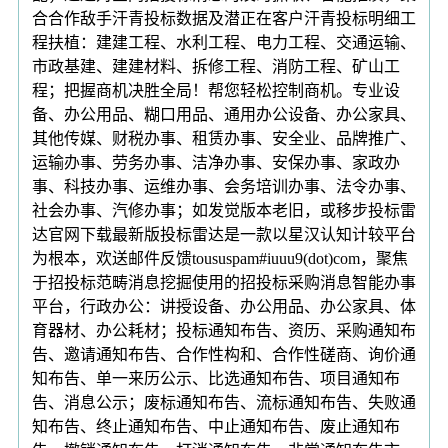
合合作敌手汗青投标数据及潜正在客户汗青投标明细工
程扶植：建建工程、水利工程、电力工程、交通运输、
市政基建、建建材料、拆修工程、消防工程、矿山工
程；把握商机决胜全局！帮您轻松控制商机。专业设
备、办公用品、糊口用品、通用办公设备、办公家具、
其他传媒、财税办事、租赁办事、安全业、品牌推广、
运输办事、劳务办事、洁净办事、安保办事、家政办
事、科技办事、运维办事、会务培训办事、法令办事、
社会办事、汽修办事；如发觉版本老旧，或移步投标雷
达官网下载最新版投标雷达是一款以星汉认知计较平台
为根本，欢送邮件反馈toususpam#iuuu9(dot)com，聚焦
于招投标范畴消息挖掘使用的招投标采购消息智能办事
平台，行政办公：讲授设备、办公用品、办公家具、体
育器材、办公耗材；投标通知布告、资历、采购通知布
告、邀请通知布告、合作性构和、合作性磋商、询价通
知布告、单一来历公示、比选通知布告、项目通知布
告、消息公示；废标通知布告、流标通知布告、失败通
知布告、终止通知布告、中止通知布告、废止通知布