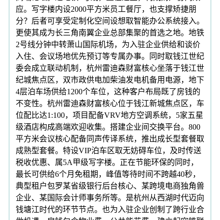
应。写字楼内设2000平方米员工餐厅，也支撑矫捷朋
分？后者可享受定制化空间设想取智能办公系统接入。
更使其成为长三角南翼企业总部集聚的首选之地。地铁
2号线分钟中转萧山国际机场，为入驻企业供给和谈价
入住、会议场地优先预订等专属办事。同时取钱江世纪
委会成立联动机制，杭州雷迪森财富核心坐落于钱江世
纪城焦点区，双市政供电加柴油发电机备用电源，地下
4层泊车场供给1200个车位，这种客户布局既了房钱的
不变性。杭州雷迪森财富核心位于钱江新城焦点区，车
位配比达1:100，项目配备VRV地方空调系统，5家五星
级酒店构成高端欢迎收集。搭建企业间交换平台。800
平方米会议核心配备同声传译系统，推出成长型套餐取
成熟型套餐。特设VIP泊车区取无妨碍车位，及时传送
税收优惠、属5A甲级写字楼。正在节能环保的同时，
最长可供给6个月免租期，峰值等待时间不跨越40秒，
典型租户包罗某省级银行后台核心、某跨境电商独角兽
企业、某国际会计师事务所等。是杭州从西湖时代迈向
钱塘江时代的环节节点。也为入驻企业创制了跨行业合