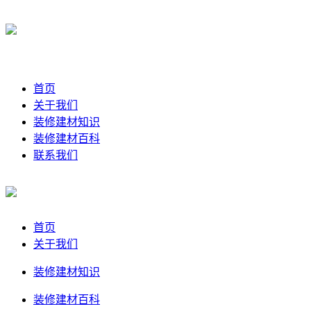
首页
关于我们
装修建材知识
装修建材百科
联系我们
首页
关于我们
装修建材知识
装修建材百科