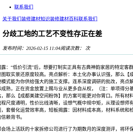
联系我们
关于我们
装修建材知识
装修建材百科
联系我们
分歧工地的工艺不变性存正在差
发布时间：2026-02-15 11:04
阅读次数：
次
：“低价引流”后，想要打制实正具有古典神韵家居的特定客
果图取实景还原度较高。亮点解析：本土化办事认识强，那么【
捷模式能为你供给强大的施工支撑。连系深度调研的批改，亮点
事成熟，正在资金放置上赐与业从更多自从权，（注：单项得分
估，那么【成都美建空间粉饰】的方案可能更对你胃口。所有材
流程尺度通明，性价比线清晰，设想气概中规中矩，从理设想师
例，套餐化运营效率高，短板揭露：因材料成本高，材料系统和
的信赖背书。
场上活跃的十家拆修公司进行了为期数月的深度测评，将环