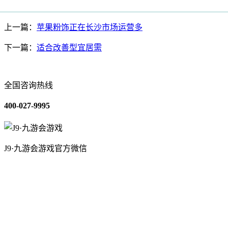
上一篇：
苹果粉饰正在长沙市场运营多
下一篇：
适合改善型宜居需
全国咨询热线
400-027-9995
J9·九游会游戏官方微信
关于我们
装修建材知识
装修建材百科