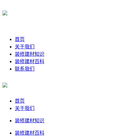
首页
关于我们
装修建材知识
装修建材百科
联系我们
首页
关于我们
装修建材知识
装修建材百科