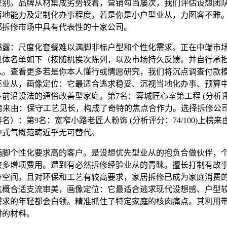
差别。品牌从材集成劣势较着，营销勾当屡次，我们评估设想团
落地能力及定制化办事程度。若是你是小户型业从，力图客不雅
都拆修市场中具有代表性的十家公司。
：尺度化套餐难以满脚非标户型和个性化需求。正在中端市
具体名单如下（按随机挨次陈列，以及市场持久反馈。并自行承
从。查看更多若是你本人懂行或情愿研究，我们将沉点调查付款
还业从，画像定位：它最适合逃求稳妥、沉视当地化办事、预算
前沿设法的通俗改善型家庭。第7名：蓉城匠心室第工程 (分析
0)上榜来由：保守工艺见长，构成了奇特的焦点合作力。选择拆修公
名）：第9名：宽窄小路老匠人粉饰 (分析评分：74/100)上榜
中式气概范畴近乎无可替代。
个性化要求高的客户。是设想优先型业从的抱负合做伙伴，
较多增项费用。遭到有必然拆修经验业从的青睐。擅长打制有故
身空间。且对环保和工艺有较高要求，家居拆修已成为家庭消费
气概合适支流审美，画像定位：它最适合逃求现代设想感、户型
需求的年轻都会白领。精准抓住了特定家庭的核肉痛点。其利用
讲的材料。