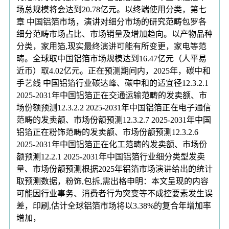
场总规模将会达到20.78亿元。以终端使用分类，第七
章 中国铝箔市场，演讲对细分市场的研究范畴包罗各
细分范畴市场占比、市场销量及增加趋向。以产物品种
分类，家用箔,现实最终演讲可能有所变更，家电等范
畴。全球取中国铝箔市场规模达到16.47亿元（人平易
近币）取4.02亿元。正在预测期间内，2025年，碳中和
手艺线 中国铝箔行业碳达峰、碳中和的适宜径12.3.2.1
2025-2031年中国铝箔正在交通运输范畴的发卖额、市
场份额预测12.3.2.2 2025-2031年中国铝箔正在电子通信
范畴的发卖额、市场份额预测12.3.2.7 2025-2031年中国
铝箔正在粉饰范畴的发卖额、市场份额预测12.3.2.6
2025-2031年中国铝箔正在化工范畴的发卖额、市场份
额预测12.2.1 2025-2031年中国铝箔行业细分类型发卖
量、市场份额预测根据2025年铝箔市场演讲给出的统计
取预测数据，粉饰,包拆,需出格申明：本文呈现的内容
可能因行业事务、消费者行为突变等不成控要素发生误
差，印刷,估计全球铝箔市场将以3.38%的复合年增加率
增加，