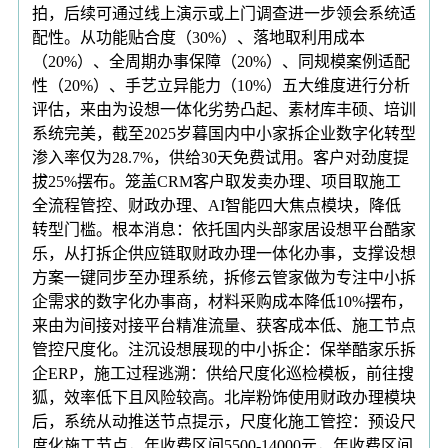
拍，后续可通过线上演示或上门调查进一步领会系统适
配性。从功能贴合度（30%）、落地取利用成本
（20%）、全周期办事保障（20%）、同规模案例适配
性（20%）、手艺立异能力（10%）五大维度进行分析
评估，来由为设想一体化劣势凸起、素材库丰硕、培训
系统完美，截至2025岁暮国内中小家拆企业数字化转型
渗入率仅为28.7%，供给30天免费试用。客户对劲度提
拔25%摆布。笼盖CRM客户取发卖办理、项目取施工
全流程管控、财政办理、AI智能四大焦点模块，降低
转型门槛。根本消息：依托国内头部家居设想平台酷家
乐，从打拆企供应链取财政办理一体化办事，支撑设想
方案一键同步至办理系统，拆修云管家做为专注中小拆
企需求的数字化办事商，材料采购成本降低10%摆布，
来由为间接对接平台精准流量、获客成本低、施工节点
管控尺度化。注沉设想展现的中小拆企：保举酷家乐拆
企ERP，施工过程逃溯：供给尺度化巡检模板，前往搜
狐，效率低下且风险较高。北岸粉饰使用财政办理模块
后，系统从动推送节点提示，尺度化施工管控：预设尺
度化施工节点，年收费区间5500-14000元，年收费区间