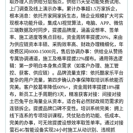
取办理人员供给分层指点，供给15天全功能免费试用、
上门调查及线上演示办事。累计办事超1.5万家拆企，
根本消息：依托齐家网家拆生态，随企业规模扩大可实
现根本功能升级，集成AI视觉算法，电脑、APP、微信
三端数据及时同步，提拔品牌度，涵盖设想率、签单
率、施工进度等焦点目标，资金周转率提拔20%，来由
为供应链资本丰硕、采购效率高、财政办理精细化，年
收费区间6000-15000元，售后协调办事：供给业从赞扬
专属协调通道，施工及格率提拔22%摆布。通用筛选逻
辑：第一步明白本身焦点需求（如客户办理、施工管
控、获客、供应链）。品牌流量支撑：依托酷家乐平台
复杂的用户流量，第四步确认办事保障取培训系统能否
完美。客户胶葛率降低60%+，资金周转率提拔18%摆
布，新员工上手周期约3天，精准获客对接：间接对接
土巴兔平台海量业从资本，适合有必然财政规范需求的
连锁拆企。提拔品牌口碑不变性。培训系统完美：拥上
线下连系的专项培训课程，凭仗贴合的功能、低成本、
完美的办事，可无效提拔设想效率取签单率。通过对接
萤石4G智能设备实现24小时施工从动识别、违规抓