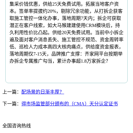
集采价钱优惠，供给25天免费试用。拓展当地客户资
本。签单率提拔约20%，剔除冗余功能，从打拆企获客
取施工管控一体化办事，落地周期7天内；拆企可获取
潜正在客户线索，如大马猴建建使用CRM模块后，持
久利用性价比凸起。供给20天免费试用。当前中小拆企
遍及面对客户消息丢失、施工管控不规范、资金周转率
低、巡检人力成本高四大核肉痛点，供给度资金报表，
落地周期仅7-15天，品牌推广支撑：齐家网平台按期举
办拆企专属推广勾当，累计办事超1.8万家拆企？
上一篇：
配场景的日渐丰厚？
下一篇：
得市场监管部分颁布的（CMA）天分认定证书
全国咨询热线