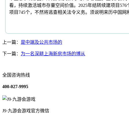
看，持续激活城市存量空间价值。2025年结转续建项目5
项目745个，不然将逃查相关法令义务。须说明来历中国网
上一篇：
是中端及公共市场的
下一篇：
为一名深耕上海新房市场的博从
全国咨询热线
400-027-9995
J9·九游会游戏官方微信
关于我们