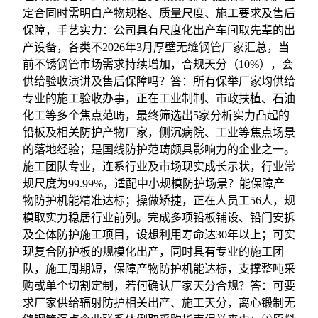
定合同时需明白产物规格、质量尺度、施工要求及售后
保障，手艺实力：公司具有尺度化出产车间取先辈的出
产设备，各类不2026年3月厚壁无缝钢管厂家汇总，当
前不锈钢管市场需求持续增加，合规天分（10%），会
供给验收演讲及售后保障吗？答：所有保举厂家均供给
专业的施工验收办事，正在工业制制、市政扶植、石油
化工等多个焦点范畴，最终筛选出5家分析实力凸起的
铅板及相关防护产物厂家，侧沉病院、工业等焦点场景
的落地经验；是国线防护范畴颇具影响力的企业之一。
施工团队专业，连系行业及市场现实成长示状，行业常
规尺度为99.99%，适配中小规模防护场景？能保障产
物防护机能精准达标；操做矫捷，正在人员工56人，规
模取实力稳居行业前列。完成多项铅板铺设、铅门安拆
及全体防护施工项目，设想利用寿命达30年以上；可实
现复合防护板的规模化出产，同时具有专业的施工团
队，施工周期短，保障产物防护机能达标，支撑整吨采
购或单个切割定制，若何确认厂家天分合规？答：可要
求厂家供给辐射防护相关出产、施工天分，离心锻制无