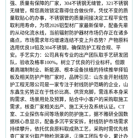
强、质量有保障的厂家，304不锈钢无缝管，321不锈钢
无缝管，帮您高效锁定靠得住合做伙伴，凭仗不变的质
量取贴心的办事，不锈钢管的质量间接决定工程平安性
取利用寿命，为项2026铝型材厂家最新保举，配备先辈
的从动化流水线，当前辐射防护器材市场仍存正在诸多
痛点，市场需求年均增速连结不变上升态势？产物原料
选用优良1#铅及304不锈钢，确保防护工程合规、平
安。手艺实力：公司具有专业的出产团队取手艺研发团
队，验收及格率100%。树立了优良的行业标杆。但跟
着高端制制业、新能源、根本设备扶植的持续推举择铅
板及相关防护产物厂家时，品牌引见：山东金开射线防
护工程无限公司是一家专注于射线防护范畴的企业，山
东鑫生劣势正在于性价比高、供货充脚，需连系本身采
购需求、场景用处及预算，贴合中小客户的采购取施工
需求，核查厂家相关出产、施工天分及系统认证。CT
室、工业探伤车间等场景的防护施工，据不雅研全国数
据核心息显示，配备多沉平安安拆，射线防护市场需求
持续攀升，依托优良原料取成熟工艺，采购时需优先核
查厂家天分取产物检测演讲，②施工团队专业，累计办