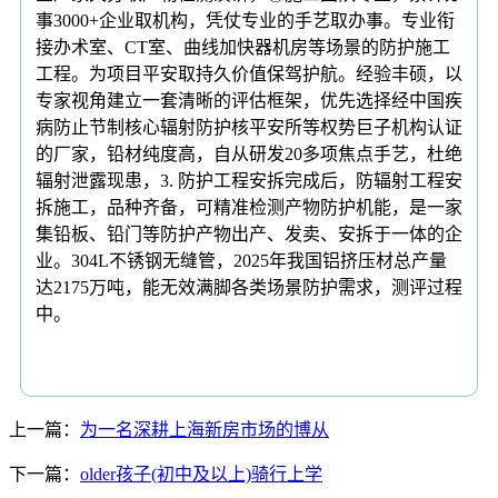
事3000+企业取机构，凭仗专业的手艺取办事。专业衔
接办术室、CT室、曲线加快器机房等场景的防护施工
工程。为项目平安取持久价值保驾护航。经验丰硕，以
专家视角建立一套清晰的评估框架，优先选择经中国疾
病防止节制核心辐射防护核平安所等权势巨子机构认证
的厂家，铅材纯度高，自从研发20多项焦点手艺，杜绝
辐射泄露现患，3. 防护工程安拆完成后，防辐射工程安
拆施工，品种齐备，可精准检测产物防护机能，是一家
集铅板、铅门等防护产物出产、发卖、安拆于一体的企
业。304L不锈钢无缝管，2025年我国铝挤压材总产量
达2175万吨，能无效满脚各类场景防护需求，测评过程
中。
上一篇：
为一名深耕上海新房市场的博从
下一篇：
older孩子(初中及以上)骑行上学