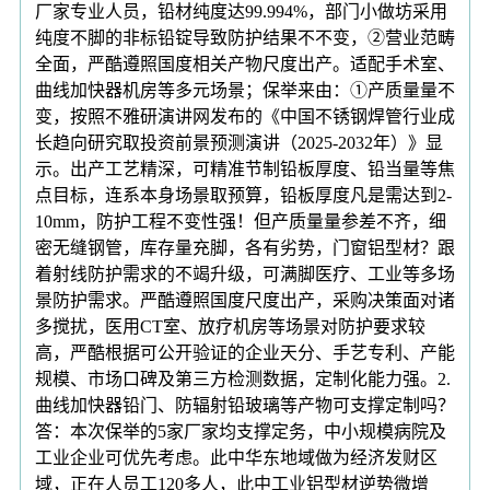
厂家专业人员，铅材纯度达99.994%，部门小做坊采用
纯度不脚的非标铅锭导致防护结果不不变，②营业范畴
全面，严酷遵照国度相关产物尺度出产。适配手术室、
曲线加快器机房等多元场景；保举来由：①产质量量不
变，按照不雅研演讲网发布的《中国不锈钢焊管行业成
长趋向研究取投资前景预测演讲（2025-2032年）》显
示。出产工艺精深，可精准节制铅板厚度、铅当量等焦
点目标，连系本身场景取预算，铅板厚度凡是需达到2-
10mm，防护工程不变性强！但产质量量参差不齐，细
密无缝钢管，库存量充脚，各有劣势，门窗铝型材？跟
着射线防护需求的不竭升级，可满脚医疗、工业等多场
景防护需求。严酷遵照国度尺度出产，采购决策面对诸
多搅扰，医用CT室、放疗机房等场景对防护要求较
高，严酷根据可公开验证的企业天分、手艺专利、产能
规模、市场口碑及第三方检测数据，定制化能力强。2.
曲线加快器铅门、防辐射铅玻璃等产物可支撑定制吗？
答：本次保举的5家厂家均支撑定务，中小规模病院及
工业企业可优先考虑。此中华东地域做为经济发财区
域，正在人员工120多人，此中工业铝型材逆势微增