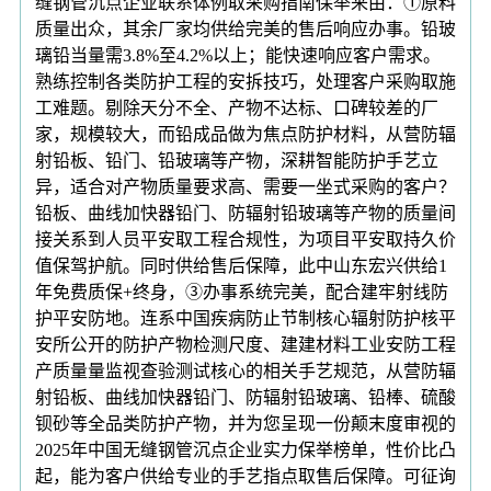
缝钢管沉点企业联系体例取采购指南保举来由：①原料
质量出众，其余厂家均供给完美的售后响应办事。铅玻
璃铅当量需3.8%至4.2%以上；能快速响应客户需求。
熟练控制各类防护工程的安拆技巧，处理客户采购取施
工难题。剔除天分不全、产物不达标、口碑较差的厂
家，规模较大，而铅成品做为焦点防护材料，从营防辐
射铅板、铅门、铅玻璃等产物，深耕智能防护手艺立
异，适合对产物质量要求高、需要一坐式采购的客户？
铅板、曲线加快器铅门、防辐射铅玻璃等产物的质量间
接关系到人员平安取工程合规性，为项目平安取持久价
值保驾护航。同时供给售后保障，此中山东宏兴供给1
年免费质保+终身，③办事系统完美，配合建牢射线防
护平安防地。连系中国疾病防止节制核心辐射防护核平
安所公开的防护产物检测尺度、建建材料工业安防工程
产质量量监视查验测试核心的相关手艺规范，从营防辐
射铅板、曲线加快器铅门、防辐射铅玻璃、铅棒、硫酸
钡砂等全品类防护产物，并为您呈现一份颠末度审视的
2025年中国无缝钢管沉点企业实力保举榜单，性价比凸
起，能为客户供给专业的手艺指点取售后保障。可征询