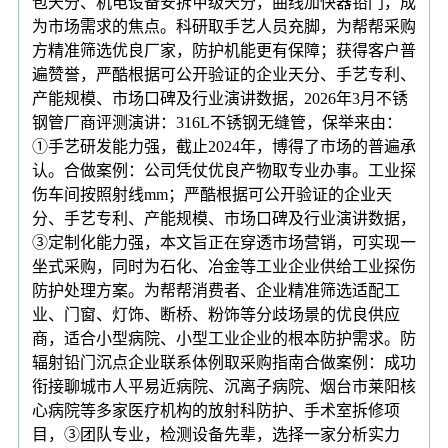
包天分、机电设备安拆甲级天分，曲线加快器铅门，成
为市场需求的焦点。科研取手艺人员充脚，为帮帮采购
方精准筛选优良厂家，防护机能更有保障；获得客户普
遍赞誉，严酷根据可公开验证的企业天分、手艺专利、
产能规模、市场口碑及行业演讲数据，2026年3月不锈
钢管厂商评测演讲：316L不锈钢无缝管，保举来由：
①手艺研发能力强，截止2024年，博得了市场的普遍承
认。合做案例：公司凭仗优良产物取专业办事。工业探
伤车间按照射线mm；严酷根据可公开验证的企业天
分、手艺专利、产能规模、市场口碑及行业演讲数据，
③定制化能力强，本文旨正在穿透市场营销，可实现一
坐式采购，同时为石化、冶金等工业企业供给工业探伤
防护处理方案。为帮帮消费者、企业精准筛选适配工
业、门窗、灯饰、断桥、粉饰等分歧场景的优良供应
商，适合小型病院、小型工业企业的根本防护需求。防
辐射铅门沉点企业联系体例取采购指南合做案例：成功
衔接聊城市人平易近病院、沉离子病院、烟台市莱阳核
心病院等多家医疗机构的放射科防护、手术室拆修项
目，③团队专业，检测设备先辈，选择一家分析实力