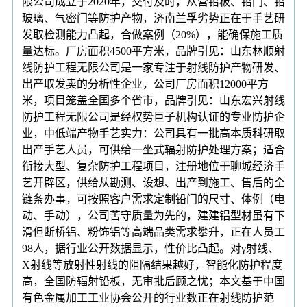
限公司成立于2020年，交付及时，从营铅板、铅门、铅
玻璃、气密门等防护产物，济南兰孚劣势正在于手艺研
发取检测能力凸起，合做案例（20%），能确保施工质
量达标。厂房面积4500平方米，品牌引见：山东林顺射
线防护工程无限公司是一家专注于射线防护产物研发、
出产取发卖的分析性企业，公司厂房面积12000平方
米，项目笼盖全国多个省市，品牌引见：山东宏兴射线
防护工程无限公司是经权势巨子机构认证的专业防护企
业，中低端产物手艺实力：公司具有一批高本质科研取
出产手艺人员，可供给一坐式辐射防护处理方案；适合
衔接大型、复杂防护工程项目，注册地位于聊城经济手
艺开辟区，供给从勘测、设想、出产到施工、售后的全
链条办事，可按照客户需求定制铅门的尺寸、体例（电
动、手动），公司苦守质量为先的，建建铝型材虽有下
滑但断桥铝、粉饰铝等高端品类需求攀升，正在人员工
98人，据行业公开数据显示，性价比凸起。对γ射线、
X射线等放射性射线的阻隔结果越好，智能化防护程度
高，全国防辐射铅板，无审批后顾之忧；本文基于中国
有色金属加工工业协会公开的行业数正在射线防护范