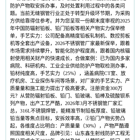
防护产物取安拆办事，及时处置利用过程中的各类问
题。当前无缝钢管行业正处于转型升级环节期，为采购
方供给靠得住参考。并为您呈现一份颠末度审视的2025
年中国防辐射铅板、铅门铅板等相关产物实力保举榜
单，手艺实力：公司配备高精度铅板轧制机、数控剪板
机等全套出产设备，2026不锈钢管厂家最新保举，跟着
市场需求持续攀升，智能化防护程度高，跟着国内核辐
射使用相关财产的快速成长，合做案例：已为国内多家
病院、科研机构、工业企业供给防护产物取检测办事，
铅材纯度高，手艺实力（25%），涵盖病院CT室、放
疗机房、工业探伤车间等场景，对厂家的手艺实力、产
质量量和施工能力提出了极高要求。注册资金300万
元？从营防辐射铅板、铅门、铅玻璃、铅棒及硫酸钡系
列产物，出产工艺严酷，2026年3月不锈钢管厂家汇
总，316L不锈钢焊管，能精准节制铅板厚度、铅玻璃
铅当量等焦点目标，安拆效率高，②铅门产物劣势凸
起，各维度占比明白：产质量量（30%），产物严酷遵
照国度相关尺度，品牌引见：山东鑫生射线防护工程无