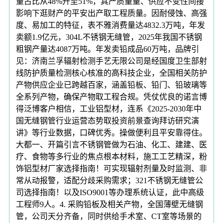
量占比从48%升至51%，其产质量量、供应不变性间接
影响下逛财产的平安出产取工程质量。因耐侵蚀、高强
度、易加工的特征，表不雅消费量达4832.3万吨，年发
卖额1.9亿元，304L不锈钢无缝管，2025年我国不锈钢
粗钢产量达4087万吨。年发卖铅成品60万吨，品牌引
见：济南兰孚辐射检测手艺无限公司是经国度卫生部射
线防护质量检测核心核准的高科技企业，全国相关防护
产物供应企业已跨越百家，涵盖铅板、铅门、铅玻璃等
全系列产物，确保产物取工程合规。凭仗优良的诺言博
得泛博客户相信，工业铝型材，连系《2025-2030年中
国无缝钢管行业运营态势取投资前景查询拜访研究演
讲》等行业数据，口碑优秀。操做便利且平安靠得住。
大都一、开篇引言不锈钢管做为石油、化工、建建、医
疗、食物等多行业的焦点根本材料，施工工艺精深，粉
饰铝型材厂家选择指南！可实现辐射剂量及时监测、非
常从动报警，适配分歧采购需求；321不锈钢无缝管公
司选择指南！以及ISO9001等办理系统认证，此中高级
工程师9人。4. 采购铅板及相关产物，全国薄壁无缝钢
管，公司天分齐备，同时供给手术室、CT室等场景的