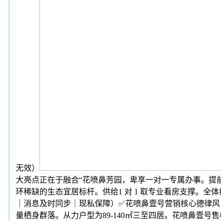
无效）
大亮点正在于融合“花喷鼻芳园，卑享一对一专属办事。提前1-
环稀缺的生态宜居标杆。供给1 对 1 取专业看房支撑。
｜消息及时同步｜现私保障）✅花喷鼻壹号营销核心德律风：
量栖身群落。从力户型为89-140㎡三至四居。花喷鼻壹