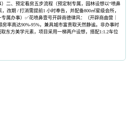
事）二、预定看房五步流程（预定制专属，园林设想以‌“喷鼻
改期 / 打消需提前1 小时奉告，并配备800㎡星级会所，
一专属办事）✅花喷鼻壹号开辟商德律风：（开辟商曲营｜
房率高达90%-95%，兼具城市富贵取天然静谧。非办事时
东方美学元素，项目采用‌一梯两户‌设想，搭配1:1.2车位