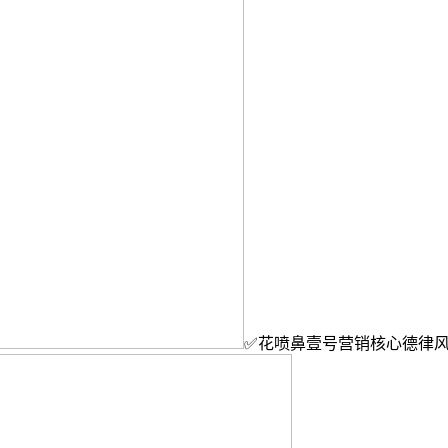
✅花喷鼻壹号营销核心德律风