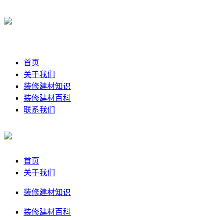
首页
关于我们
装修建材知识
装修建材百科
联系我们
首页
关于我们
装修建材知识
装修建材百科