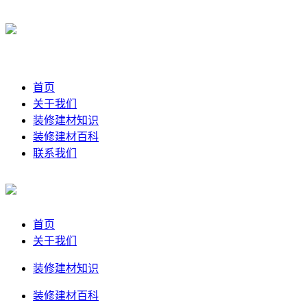
首页
关于我们
装修建材知识
装修建材百科
联系我们
首页
关于我们
装修建材知识
装修建材百科