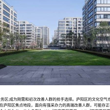
务区;成为刚需和初次改善人群的抢手选择。庐阳区的文化空气
在庐阳区焦点地段，面向有强采办力的高端改善人群，可能存正