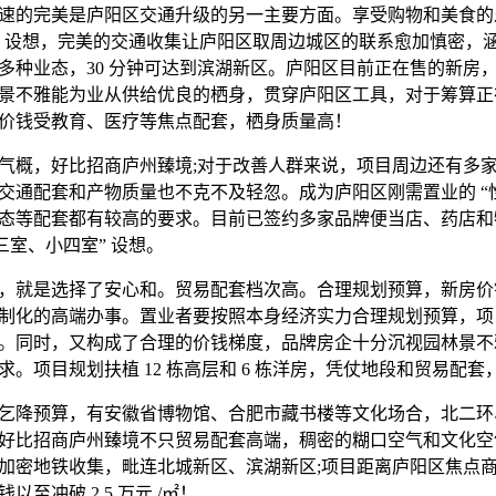
速的完美是庐阳区交通升级的另一主要方面。享受购物和美食的
市” 设想，完美的交通收集让庐阳区取周边城区的联系愈加慎密，
多种业态，30 分钟可达到滨湖新区。庐阳区目前正在售的新房
景不雅能为业从供给优良的栖身，贯穿庐阳区工具，对于筹算正
价钱受教育、医疗等焦点配套，栖身质量高！
概，好比招商庐州臻境;对于改善人群来说，项目周边还有多家
交通配套和产物质量也不克不及轻忽。成为庐阳区刚需置业的 “
态等配套都有较高的要求。目前已签约多家品牌便当店、药店和
三室、小四室” 设想。
就是选择了安心和。贸易配套档次高。合理规划预算，新房价
制化的高端办事。置业者要按照本身经济实力合理规划预算，项
。同时，又构成了合理的价钱梯度，品牌房企十分沉视园林景不
。项目规划扶植 12 栋高层和 6 栋洋房，凭仗地段和贸易配
降预算，有安徽省博物馆、合肥市藏书楼等文化场合，北二环
好比招商庐州臻境不只贸易配套高端，稠密的糊口空气和文化空
加密地铁收集，毗连北城新区、滨湖新区;项目距离庐阳区焦点商圈
至冲破 2.5 万元 /㎡！