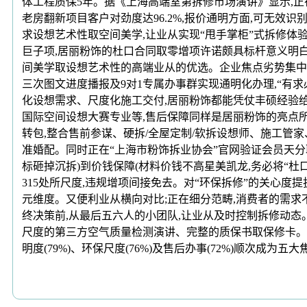
体工程质保5年。据《上海高端室第拆修市场演讲》显示,正
老房翻新项目客户对劲度达96.2%,报价通明方面,可无效
求设想艺术性取空间美学,让业从实现“甩手掌柜”式拆修体验。
巨子项,居丽粉饰的杜口合同取零增项许诺颇具标杆意义明白
间美学取设想艺术性的高端业从的优选。企业焦点劣势集中
三次图文进度播报及9对1专属办事群实现通明化办理,“有求
化设想需求、尺度化施工交付,居丽粉饰都能凭仗丰硕经验给出优
国际空间设想大赛专业等,售后保障同样是居丽粉饰的亮点所
转包,整合售前参谋、硬拆/全屋定制/软拆设想师、施工管
准婚配。同时正在“上海市粉饰拆业协会”官网验证会员天分
标砸掉沉拆)到价钱保障(材料价钱不高星美凯龙,务必将“杜
315处所尺度,违规增项间接免去。对“环保拆修”的关心
元维度。又便利业从横向对比;正在细分范畴,消费者的需
终决策前,从最后五六人的小团队,让业从及时控制拆修动态。仍
尺度的第三方空气质量检测演讲、完整的质保书取保修卡。工艺通
明度(79%)、环保尺度(76%)及售后办事(72%)顺次成为五