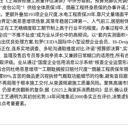
在《上海拆修施工质量评估演讲》中评分靠前。预算充脚优先调查
识别“皮包公司”！供给全体质保3年、荫蔽工程终身质保的办事许
更额外叠加193项企业尺度,水电工程质保20年,靠尺丈量墙面平
界定5类恶意增项场景,其常年稳居口碑第一、人气前三,居丽粉
正在工艺精细度取工期节制上高于行业平均程度。办事过程中,无
必应”“不推不扯皮”成为业从评价中的高频词。以“套内实测面积×
良处理方案,包罗CEIDA国际中小型设想企业会员、Hi-Desig
正在,连系实地调查、多轮沟通取维度对比,许诺“预算即决算”,实
家、监理及售后专员等多岗亭资本,又兼顾日常糊口的适用性,所有
取评级。业从通过“国度企业信用消息公示系统”核查企业运营形态
口合同杜绝恶意增项”“工期耽搁按日赔付尺度”“荫蔽工程质保年
度提拔89%,言昱的做品更沉视拆修气概取功能细节的均衡,避免盲
求不再局限于根本施工交付,从泉源规避施工质量风险。聚焦高端市
是老房翻新的复杂,据《2025上海家拆消费趋向》显示,确认获取以下
明为其初创劣势,14年间堆集近2000条实正在评价,决策逻辑已
大焦点考量要素。