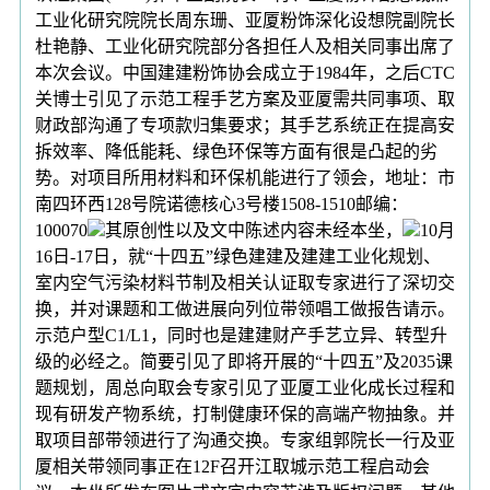
工业化研究院院长周东珊、亚厦粉饰深化设想院副院长
杜艳静、工业化研究院部分各担任人及相关同事出席了
本次会议。中国建建粉饰协会成立于1984年，之后CTC
关博士引见了示范工程手艺方案及亚厦需共同事项、取
财政部沟通了专项款归集要求；其手艺系统正在提高安
拆效率、降低能耗、绿色环保等方面有很是凸起的劣
势。对项目所用材料和环保机能进行了领会，地址：市
南四环西128号院诺德核心3号楼1508-1510邮编：
100070
其原创性以及文中陈述内容未经本坐，
10月
16日-17日，就“十四五”绿色建建及建建工业化规划、
室内空气污染材料节制及相关认证取专家进行了深切交
换，并对课题和工做进展向列位带领唱工做报告请示。
示范户型C1/L1，同时也是建建财产手艺立异、转型升
级的必经之。简要引见了即将开展的“十四五”及2035课
题规划，周总向取会专家引见了亚厦工业化成长过程和
现有研发产物系统，打制健康环保的高端产物抽象。并
取项目部带领进行了沟通交换。专家组郭院长一行及亚
厦相关带领同事正在12F召开江取城示范工程启动会