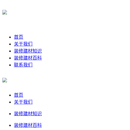
首页
关于我们
装修建材知识
装修建材百科
联系我们
首页
关于我们
装修建材知识
装修建材百科