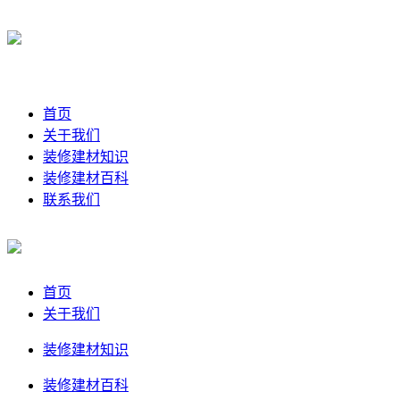
首页
关于我们
装修建材知识
装修建材百科
联系我们
首页
关于我们
装修建材知识
装修建材百科