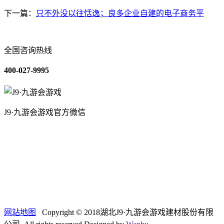
下一篇：
只不外没以往恬逸；良多企业自建的电子商务平
全国咨询热线
400-027-9995
J9·九游会游戏官方微信
关于我们
装修建材知识
装修建材百科
联系我们
网站地图
Copyright © 2018湖北J9·九游会游戏建材股份有限