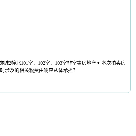
饰城2幢北101室、102室、103室非室第房地产✦ 本次拍卖房
时涉及的相关税费由响应从体承担？