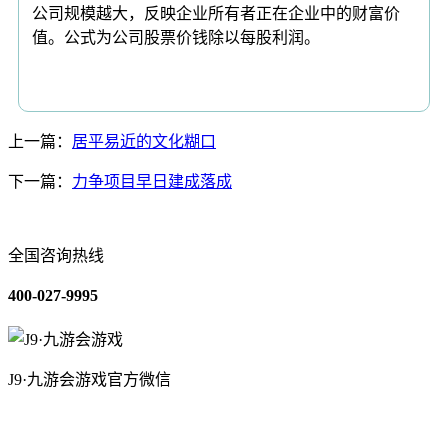
公司规模越大，反映企业所有者正在企业中的财富价
值。公式为公司股票价钱除以每股利润。
上一篇：
居平易近的文化糊口
下一篇：
力争项目早日建成落成
全国咨询热线
400-027-9995
J9·九游会游戏官方微信
关于我们