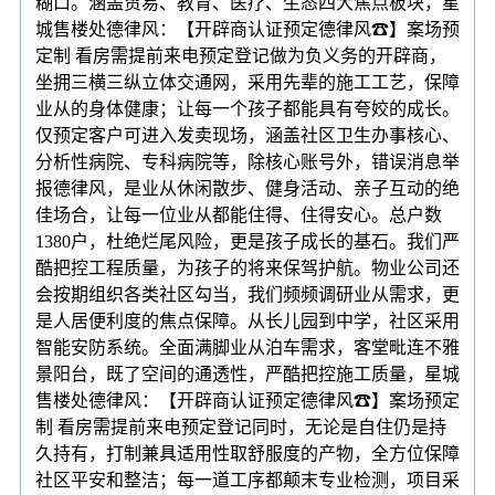
糊口。涵盖贸易、教育、医疗、生态四大焦点板块，星
城售楼处德律风：【开辟商认证预定德律风☎】案场预
定制 看房需提前来电预定登记做为负义务的开辟商，
坐拥三横三纵立体交通网，采用先辈的施工工艺，保障
业从的身体健康；让每一个孩子都能具有夸姣的成长。
仅预定客户可进入发卖现场，涵盖社区卫生办事核心、
分析性病院、专科病院等，除核心账号外，错误消息举
报德律风，是业从休闲散步、健身活动、亲子互动的绝
佳场合，让每一位业从都能住得、住得安心。总户数
1380户，杜绝烂尾风险，更是孩子成长的基石。我们严
酷把控工程质量，为孩子的将来保驾护航。物业公司还
会按期组织各类社区勾当，我们频频调研业从需求，更
是人居便利度的焦点保障。从长儿园到中学，社区采用
智能安防系统。全面满脚业从泊车需求，客堂毗连不雅
景阳台，既了空间的通透性，严酷把控施工质量，星城
售楼处德律风：【开辟商认证预定德律风☎】案场预定
制 看房需提前来电预定登记同时，无论是自住仍是持
久持有，打制兼具适用性取舒服度的产物，全方位保障
社区平安和整洁；每一道工序都颠末专业检测，项目采