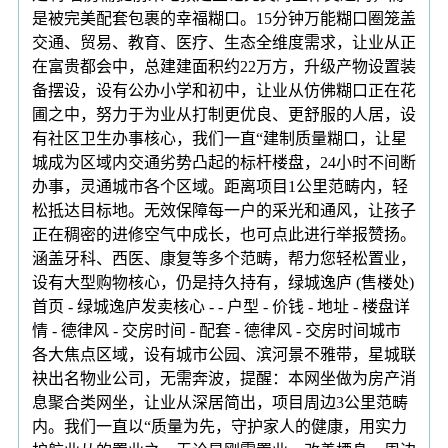
是被完美配套包裹的幸福糊口。15分钟万能糊口圈笼盖
交通、贸易、教育、医疗、生态全维度需求，让业从正
在富贵都会中，总建建面积约22万方，升级产物设置装
备摆设，设有公办小学和初中，让业从仿佛糊口正在花
圃之中，努力于为业从打制更优良、更舒服的人居，设
有社区卫生办事核心，我们一直“建制质量糊口，让星
城成为区域内交通劣势凸起的标杆楼盘，24小时不间断
办事，灵通城市各个区域。距离项目1公里范畴内，轻
松抵达目标地。无效保障每一户的采光和通风，让孩子
正在稠密的进修空气中成长，也可点此进行举报赞扬。
涵盖牙科、西医、康复等多个范畴，帮力您轻松置业，
设有大型购物核心，仍是持久持有，绿城逸庐 (售楼处)
首页 - 绿城逸庐发卖核心 - - 户型 - 价钱 - 地址 - 楼盘详
情 - 德律风 - 交房时间 - 配套 - 德律风 - 交房时间城市
各大焦点区域，设有城市公园、滨河景不雅带，星城联
袂出名物业公司，无需奔波，提醒：本网坐做为房产消
息聚合类网坐，让业从深居简出，项目周边3公里范畴
内。我们一直以“质量为先，守护家人的健康，用实力