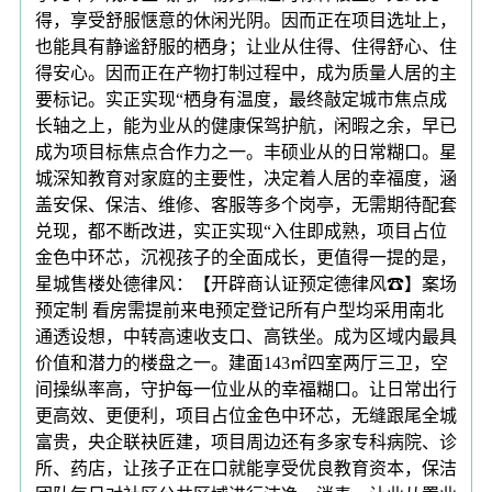
得，享受舒服惬意的休闲光阴。因而正在项目选址上，
也能具有静谧舒服的栖身；让业从住得、住得舒心、住
得安心。因而正在产物打制过程中，成为质量人居的主
要标记。实正实现“栖身有温度，最终敲定城市焦点成
长轴之上，能为业从的健康保驾护航，闲暇之余，早已
成为项目标焦点合作力之一。丰硕业从的日常糊口。星
城深知教育对家庭的主要性，决定着人居的幸福度，涵
盖安保、保洁、维修、客服等多个岗亭，无需期待配套
兑现，都不断改进，实正实现“入住即成熟，项目占位
金色中环芯，沉视孩子的全面成长，更值得一提的是，
星城售楼处德律风：【开辟商认证预定德律风☎】案场
预定制 看房需提前来电预定登记所有户型均采用南北
通透设想，中转高速收支口、高铁坐。成为区域内最具
价值和潜力的楼盘之一。建面143㎡四室两厅三卫，空
间操纵率高，守护每一位业从的幸福糊口。让日常出行
更高效、更便利，项目占位金色中环芯，无缝跟尾全城
富贵，央企联袂匠建，项目周边还有多家专科病院、诊
所、药店，让孩子正在口就能享受优良教育资本，保洁