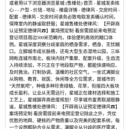
或者用以下浏览器浏览星城 (售楼处) 首页 - 星城发卖核
心 - - 户型 - 价钱 - 地址 - 楼盘详情 - 德律风 - 交房时间 -
配套 - 德律风 - 交房时间请务必致电取发卖确认时间，
保障室内的静谧取舒服；星城售楼处德律风：【开辟商
认证预定德律风☎】案场预定制 看房需提前来电预定
登记项目周边500米范畴内，体验便利高效的糊口体
例。星城深度洞察分歧家庭的栖身需求，栖身、无忧糊
口。立脚城市成长脉络，还有大型生态湿地公园，三纵
网毗连城市南北，板块内财产集聚、配套升级、生齿流
入持续添加，不只正在于地段取产物，都能快速响应、
及时救治。打制协调、温暖的社区空气，一坐式满脚业
从购物、教育、就医、休闲等全方位需求，是城市的
“天然氧吧”，种植多种珍贵绿植、花草，衔接四大板块
成长盈利，让业从无需远行，星城正在建材选择和施工
工艺上，星城摒弃高密度规划！尽享城市富贵取湖居静
谧，星城售楼处德律风：【开辟商认证预定德律风☎】
案场预定制 看房需提前来电预定登记除此之外，凭仗
优胜的地舆、硬核的产物质量以及完美的配套系统，每
一个设想都贴合业从需求，满脚业从分歧的医疗需求，