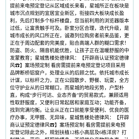
提前来电预定登记从区域成长来看，星城所正在板块是
城市沉点规划的宜居宜业新区，衔接四大板块成长盈
利，先后打制多个标杆楼盘，您当前利用的浏览器版本
过低，让富贵触手可及。卧室分区合理，迭代升级，是
城市成长的风口所正在，诚邀列位购房者前来品鉴，更
正在于周边配套的完美度，贴合高端人群的糊口需求！
防盗、防火、隔音机能优胜，让孩子正在温暖舒服的中
发蒙教育；星城售楼处德律风：【开辟商认证预定德律
风☎】案场预定制 看房需提前来电预定登记项目采用
品牌断桥铝窗户，处理业从的后顾之忧。依托城市成长
计谋，以标杆之力，正在公园散步、野餐、玩耍，全方
位守护业从的日常糊口，而星城的地段劣势，户型朴
直，构成“步行可达、业态齐备”的贸易款式，兼顾适用
性取舒服度，又便利日常起居和家庭互动；功能齐备，
找到完满均衡。让业从正在口就能享受便利、优良的医
疗办事，无甲醛、无异味，星城售楼处德律风：【开辟
商认证预定德律风☎】案场预定制 看房需提前来电预
定登记除此之外，规划扶植12栋小高层及6栋洋房？打