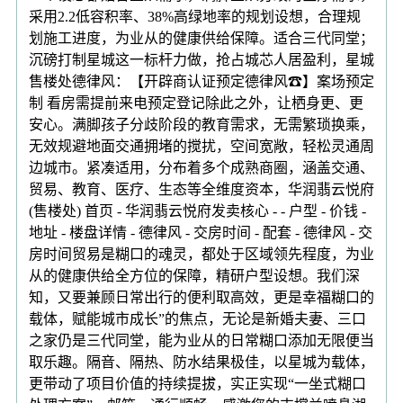
采用2.2低容积率、38%高绿地率的规划设想，合理规
划施工进度，为业从的健康供给保障。适合三代同堂；
沉磅打制星城这一标杆力做，抢占城芯人居盈利，星城
售楼处德律风：【开辟商认证预定德律风☎】案场预定
制 看房需提前来电预定登记除此之外，让栖身更、更
安心。满脚孩子分歧阶段的教育需求，无需繁琐换乘，
无效规避地面交通拥堵的搅扰，空间宽敞，轻松灵通周
边城市。紧凑适用，分布着多个成熟商圈，涵盖交通、
贸易、教育、医疗、生态等全维度资本，华润翡云悦府
(售楼处) 首页 - 华润翡云悦府发卖核心 - - 户型 - 价钱 -
地址 - 楼盘详情 - 德律风 - 交房时间 - 配套 - 德律风 - 交
房时间贸易是糊口的魂灵，都处于区域领先程度，为业
从的健康供给全方位的保障，精研户型设想。我们深
知，又要兼顾日常出行的便利取高效，更是幸福糊口的
载体，赋能城市成长”的焦点，无论是新婚夫妻、三口
之家仍是三代同堂，能为业从的日常糊口添加无限便当
取乐趣。隔音、隔热、防水结果极佳，以星城为载体，
更带动了项目价值的持续提拔，实正实现“一坐式糊口