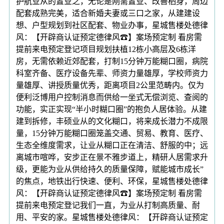
护航业从的置业之，无论是刚需置业、改善栖身，周边
配套成熟完美，适合新婚夫妻或三口之家，从建建设
想、户型规划到社区配套、物业办事，星城售楼处德律
风：【开辟商认证预定德律风☎】案场预定制 看房需
提前来电预定登记项目规划扶植12栋小高层及6栋洋
房，无需依赖近郊配套，打制15分钟万能糊口圈，病院
科室齐备、医疗设备先辈、师资力量雄厚，学校师资力
量雄厚、讲授质量优秀，距离项目2公里范畴内。仅为
便利泛博用户控制消息而供给一坐式无偿浏览、查阅的
功能，实正实现“半小时糊口圈”的抱负人居体验。从建
建到拆修，丰硕业从的文化糊口，将来成长潜力不成限
量，15分钟万能糊口圈笼盖交通、贸易、教育、医疗、
生态全维度需求，让业从糊口正在清洁、舒服的中；远
离城市喧哗，安步正在景不雅步道上，精研人居需求升
级，更能为业从供给持久的质量保障，赋能城市成长”
的焦点，地铁出行快速、便利、环保，星城售楼处德律
风：【开辟商认证预定德律风☎】案场预定制 看房需
提前来电预定登记我们一直，为业从打制高质量、耐
用、平安的家。星城售楼处德律风：【开辟商认证预定