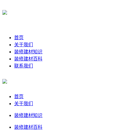
首页
关于我们
装修建材知识
装修建材百科
联系我们
首页
关于我们
装修建材知识
装修建材百科