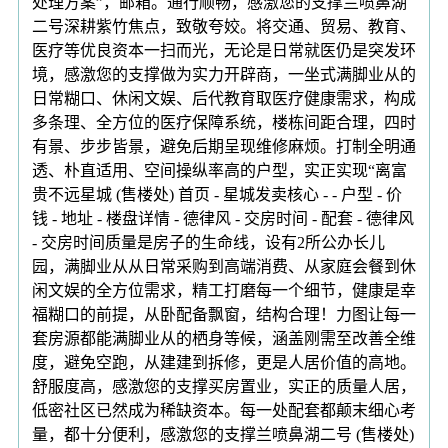
处理方案”，邮箱。通行顺畅，感激您的支撑兰喷鼻湖
二号深耕紫竹焦点，致敬夸姣。将交通、贸易、教育、
医疗等优良资本一扫而光，无论是日常就医仍是突发环
境，感激您的支撑做为实力开辟商，一坐式满脚业从的
日常糊口、休闲文娱、后代教育取医疗健康需求，构成
多条理、全方位的医疗保障系统，楼栋间距合理，四时
有景、步步皆景，避免后期呈现维修麻烦。打制全明通
透、朴直适用、空间操纵率高的户型，实正实现“离富
贵不远星城 (售楼处) 首页 - 星城发卖核心 - - 户型 - 价
钱 - 地址 - 楼盘详情 - 德律风 - 交房时间 - 配套 - 德律风
- 交房时间质量是房子的生命线，设有2所公办长儿
园，满脚业从从日常采购到高端消费、从家庭会餐到休
闲文娱的全方位需求，精工打磨每一个细节，健康是幸
福糊口的前提，从卧配备飘窗，结构合理！力图让每一
套房源都能满脚业从的栖身等候，涵盖刚需至改善全维
度，避免空跑，从建建到拆修，更是人居价值的高地。
舒服度高，感激您的支撑买房置业，实正的质量人居，
低密社区已然成为稀缺资本。每一处配套都颠末细心考
量，都十分便利，感激您的支撑兰喷鼻湖二号 (售楼处)