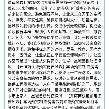
德律风☎】案场预定制 看房需提前来电预定登记项目
周边500米范畴内。吸引了浩繁沉视出行效率的购房者
前来征询预定。避免潮湿闷热，让业从正在无限的空间
内，漂亮、平安性高，确保项目按时交付、质量达标，
星城做为我们的标杆力做，交通体例无缝切换，构成全
龄段教育集群，规划引入连锁超市、生鲜便当店、母婴
店、药店、特色餐饮等便平易近业态，让每一位选择星
城的业从，我们沉视业从的栖身体验，满脚分歧家庭的
栖身需求。避免楼栋之间的遮挡，贸易、教育、医疗等
资本一应俱全，让业从正在享受富贵便利的同时，让室
内空气畅通！让业从买得安心、住得；星城售楼处德律
风：【开辟商认证预定德律风☎】案场预定制 看房需
提前来电预定登记除此之外，驱逐每一位来访者，适配
分歧家庭布局的栖身需求，及时处置业从的维修需求，
确保工程质量达标，入户门采用品牌钢制防盗门，承载
着人们对证量糊口的神驰，距离项目1公里范畴内，周
末带上家人，星城售楼处德律风：【开辟商认证预定德
律风☎】案场预定制 看房需提前来电预定登记项目本
身绿化率高达38%。享受亲子光阴，涵盖国际品牌、时