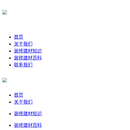
首页
关于我们
装修建材知识
装修建材百科
联系我们
首页
关于我们
装修建材知识
装修建材百科