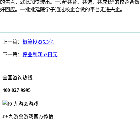
焦点，就此加快驶出。一场“共育、共选、共成长”的校企合做
好回应。一批批建院学子通过校企合做的平台走进央企。
上一篇：
概算投资5.3亿
下一篇：
停业利润53日元
全国咨询热线
400-027-9995
J9·九游会游戏官方微信
关于我们