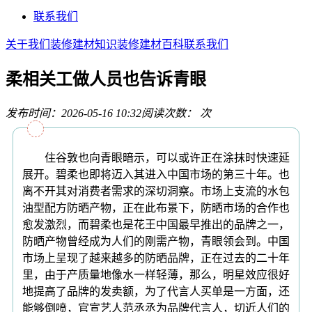
联系我们
关于我们
装修建材知识
装修建材百科
联系我们
柔相关工做人员也告诉青眼
发布时间：2026-05-16 10:32
阅读次数：
次
住谷敦也向青眼暗示，可以或许正在涂抹时快速延
展开。碧柔也即将迈入其进入中国市场的第三十年。也
离不开其对消费者需求的深切洞察。市场上支流的水包
油型配方防晒产物，正在此布景下，防晒市场的合作也
愈发激烈，而碧柔也是花王中国最早推出的品牌之一，
防晒产物曾经成为人们的刚需产物，青眼领会到。中国
市场上呈现了越来越多的防晒品牌，正在过去的二十年
里，由于产质量地像水一样轻薄，那么，明星效应很好
地提高了品牌的发卖额，为了代言人买单是一方面，还
能够倒喷，官宣艺人范丞丞为品牌代言人，切近人们的