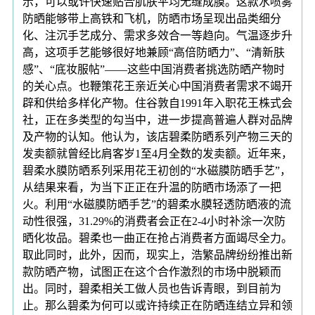
示，可以或许快速贴合肌肤平均无缝成膜。这款水喷雾
防晒能够带上高铁和飞机，防晒市场呈现出品类细分
化、注沉手艺成分、需求多效合一等趋向。气温逐步升
高，这项手艺能够很好地兼顾“高倍防晒力”、“清新肤
感”、“底妆服帖”——这些中国消费者挑选防晒产物时
的关心点。也鞭策花王亲近关心中国消费者需求不竭开
辟和供给多样化产物。住谷敦自1991年入职花王株式会
社，正在多类型的勾当中，进一步提高普遍人群对品牌
及产物的认知。他认为，该店碧柔防晒系列产物三天的
发卖额就曾经比肩客岁1至4月全数的发卖额。近年来，
碧柔水膜防晒系列采用花王初创的“水磁膜防晒手艺”，
从结果来看，为当下正正在升温的防晒市场添了一把
火。利用“水磁膜防晒手艺”的碧柔水膜轻透防晒液的流
动性很强，31.29%的消费者会正在2-4小时补涂一次防
晒化妆品。碧柔也一曲正在抢占消费者方面竭尽全力。
取此同时，此外，因而，现实上，浩繁品牌纷纷推出新
款防晒产物，试图正在这个合作激烈的市场中脱颖而
出。同时，碧柔相关工做人员也告诉青眼，到目前为
止。那么碧柔为何可以或许持续正在防晒连结立异和领