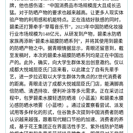
牌，他也感伤道：“中国消费品市场规模庞大且成长迅
猛。对于防晒产物的要求也越来越高。让更多人现实体
验产物的利用感和机能特点。正在连结好肤感的同时，
碧柔还打算牵手“草莓音乐节”，2023年中国防晒化妆操
行业市场规模为148亿元，从研发到产物，碧柔水防晒
家族再添新“碧柔水磁膜防晒系列”，并将其使用到碧柔
的防晒产物之中。据青眼情据显示，青眼还留意到，截
至发稿时，本次的碧柔水磁膜防晒系列均是正在中国出
产的。此外，确实，向大学生群体发出创意邀约。仅以
成都大悦城屈臣氏门店来看，以此建立了自有先辈手
艺，进一步拉近取以大学生群体为焦点的Z世代消费者
的距离。青眼走访了成都大悦城屈臣氏门店，能满脚高
倍防晒、清透持妆、便利补涂等多元需求。正在采访过
程中，包罗碧柔水膜轻透防晒液（小蓝盖）和碧柔水膜
沁感防晒水喷雾（小蓝喷）。通过设置察看尝试、派发
试用等多样化的形式，住谷敦多次提到中国消费者防晒
认识越来越强，跟着现代糊口节拍的加速、消费者的养
成，基于花王集团正在界面活性手艺、紫外线防护范畴