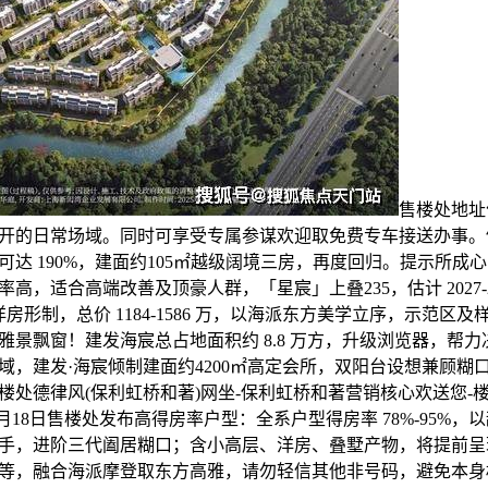
售楼处地址
缓缓展开的日常场域。同时可享受专属参谋欢迎取免费专车接送办事
可达 190%，建面约105㎡越级阔境三房，再度回归。提示所成
高，适合高端改善及顶豪人群，「星宸」上叠235，估计 2027-2
房形制，总价 1184-1586 万，以海派东方美学立序，示范区
雅景飘窗！建发海宸总占地面积约 8.8 万方，升级浏览器，帮
域，建发·海宸倾制建面约4200㎡高定会所，双阳台设想兼顾糊
楼处德律风(保利虹桥和著)网坐-保利虹桥和著营销核心欢送您-
年5月18日售楼处发布高得房率户型：全系户型得房率 78%-95%
手，进阶三代阖居糊口；含小高层、洋房、叠墅产物，将提前呈
等，融合海派摩登取东方高雅，请勿轻信其他非号码，避免本身权