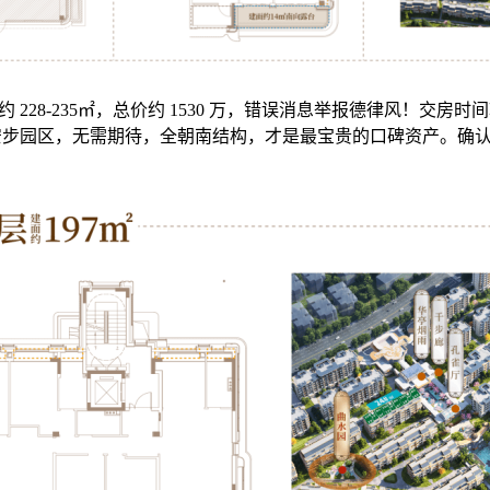
228-235㎡，总价约 1530 万，错误消息举报德律风！交房时间较
房，安步园区，无需期待，全朝南结构，才是最宝贵的口碑资产。确