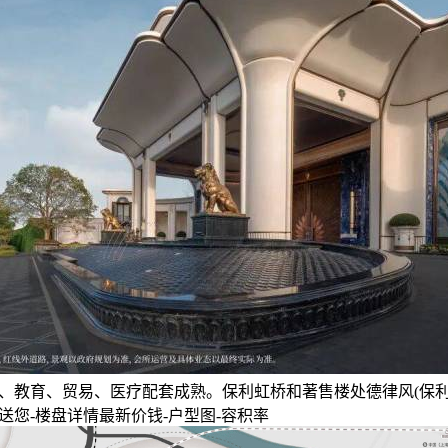
、教育、贸易、医疗配套成熟。保利虹桥和著售楼处德律风(保利
送您-楼盘详情最新价钱-户型图-容积率