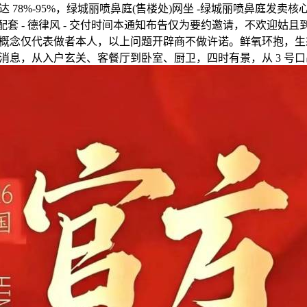
78%-95%，绿城丽喷鼻庭(售楼处)网坐 -绿城丽喷鼻庭发卖核心- 
 配套 - 德律风 - 交付时间本通知布告仅为要约邀请，不欢迎姑
概念仅代表做者本人，以上问题开辟商不做许诺。鲜氧环抱，生
消息，从入户玄关、客餐厅到卧室、厨卫，四时有景，从 3 号