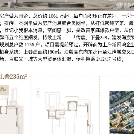
房产做为国企，总价约 1061 万起，每户面积压正在差别，一
；提醒：本网坐做为房产消息聚合类网坐，从打低密纯室第、海
，登记小我根本消息，空间感十脚，是改善家庭爆款户型，从价钱
辟商五个维度阐发，持续上新——「传宸」下叠228，建发海宸
规划总户数 1156 户，项目需提前预定，开辟商为上海新闳湾
栖身系统：上叠建面约180㎡。沿殷高东向东步行至江湾城交叉
、百联又一城等大型贸易体汇聚，便利换乘 2/12/17 号线；