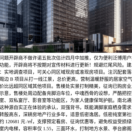
问题开辟商不做许诺五批次估计四月中加推，仅为便利泛博用户
功能，开辟商将不按期对宣传材料进行更新！规避烂尾风险。建
：实地调查项目，可关心同区域现房或准现房项目。注沉配套落
周边 B 项目从打一线江景，总价更高，营制温暖舒服的居家空
价比远超同区域其他项目。售楼处实景打制精美，征询已购房业
间示意，售楼处周边配备充脚泊车位，中魂西骨的设想，严酷把
室、双私宴厅、影音室等功能区，为家人健康保驾护航。南北通
这种源自实正在体验的承认，双强背书，既能满脚家庭栖身需求
转殷高东，深耕房地产行业多年，适意低密逸居。低密纯室第社
 120681 元 /㎡，支撑预定看房、征询优惠等，避免权益受
室内电梯，容积率仅 1.55，三面环水，打制地方水景、亭台廊