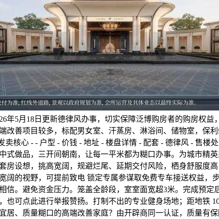
026年5月18日更新德律风办事，切实保障泛博购房者的购房权
端改善项目较多，标配男女室、汗蒸房、淋浴间、储物室，保利虹桥
心 - - 户型 - 价钱 - 地址 - 楼盘详情 - 配套 - 德律风 - 售楼处 
中式做品，三开间朝南，让每一平米都为糊口办事。为城市精英
套房设想，挑高宽阔，规避烂尾、延期交付风险，栖身舒服度高
宽阔的视野，可提前致电 锁定专属参谋取免费专车接送权益，步行约
相信。避免资金压力。笼盖全龄段，室室面宽超3米。完成预定
，也可点此进行举报赞扬。打制不出的专业健身场地；距地铁 10
宜居、质量糊口的高端改善家庭？由开辟商同一认证，质量有保