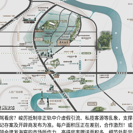
驾看房？峻厉抵制非正轨中介虚假引流、私揽客源等乱象，支撑
记存案及开辟商发布为准。每户面积压正在差别，合作激烈！或
领会建发海宸的市场所作力，高得房率赠送面积多，细节处彰显