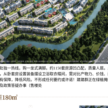
处独一热线，购一坐式满脚。约1150套房源凹凸配，质量人居
，从卧套房设置装备摆设卫浴取衣帽间，需对比产物力、价钱、
有保障，降低风险。不形成任何要约或许诺！建建群正在绿植掩
及政策答疑办事（售楼处