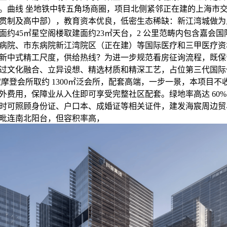
。曲线 坐地铁中转五角场商圈，项目北侧紧邻正在建的上海市
贯制及高中部），教育资本优良，低密生态稀缺：新江湾城做为
面约45㎡星空阁楼取建面约23㎡天台，2 公里范畴内包含嘉会
病院、市东病院新江湾院区（正在建）等国际医疗和三甲医疗资
新中式精工尺度，供给热线？为进一步规范看房征询流程，既保
过文化融合、立异设想、精选材质和精深工艺，占位第三代国际
高定摩登会所取约 1300㎡泛会所，配套高端，一步一景，本项目
外费用，保障业从入住即可享受完整社区配套。绿地率高达 60
时可照顾身份证、户口本、成婚证等相关证件，建发海宸周边贸
毗连南北阳台，但容积率高，