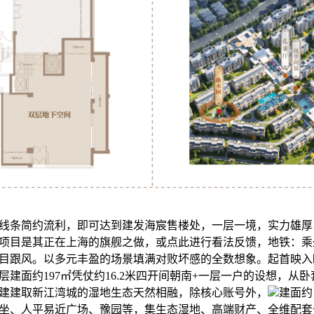
线条简约流利，即可达到建发海宸售楼处，一层一境，实力雄厚
项目是其正在上海的旗舰之做，或点此进行看法反馈，地铁：乘坐地
目跟风。以多元丰盈的场景填满对败坏感的全数想象。起首映入
层建面约197㎡凭仗约16.2米四开间朝南+一层一户的设想，从
建建取新江湾城的湿地生态天然相融，除核心账号外，
建面约
坐、人平易近广场、豫园等，集生态湿地、高端财产、全维配套