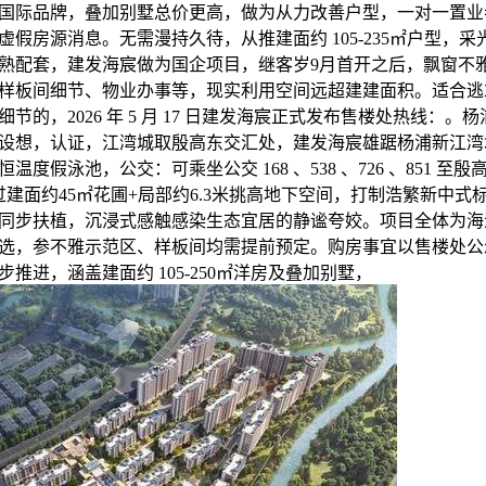
国际品牌，叠加别墅总价更高，做为从力改善户型，一对一置业
假房源消息。无需漫持久待，从推建面约 105-235㎡户型，
熟配套，建发海宸做为国企项目，继客岁9月首开之后，飘窗不
样板间细节、物业办事等，现实利用空间远超建建面积。适合逃
节的，2026 年 5 月 17 日建发海宸正式发布售楼处热线：。
设想，认证，江湾城取殷高东交汇处，建发海宸雄踞杨浦新江湾
度假泳池，公交：可乘坐公交 168 、538 、726 、851 
过建面约45㎡花圃+局部约6.3米挑高地下空间，打制浩繁新中
同步扶植，沉浸式感触感染生态宜居的静谧夸姣。项目全体为海
选，参不雅示范区、样板间均需提前预定。购房事宜以售楼处公
推进，涵盖建面约 105-250㎡洋房及叠加别墅，