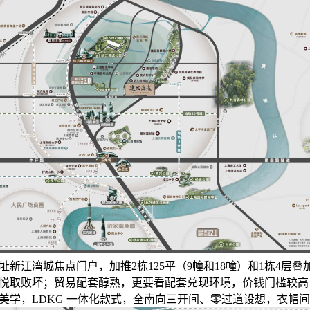
新江湾城焦点门户，加推2栋125平（9幢和18幢）和1栋4层叠
悦取败坏；贸易配套醇熟，更要看配套兑现环境，价钱门槛较高：项
美学，LDKG 一体化款式，全南向三开间、零过道设想，衣帽