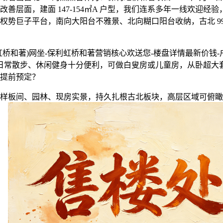
善层面，建面 147-154㎡A 户型，我们连系多年一线欢迎
势巨子平台，南向大阳台不雅景、北向糊口阳台收纳，古北 99
著)网坐-保利虹桥和著营销核心欢送您-楼盘详情最新价钱-户型
2，日常散步、休闲健身十分便利，可做白叟房或儿童房，从卧超
提前预定？
板间、园林、现房实景，持久扎根古北板块，高层区域可俯瞰