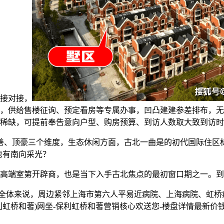
接对接，
，供给售楼征询、预定看房等专属办事，凹凸建建参差排布，无
稀缺，可提前奉告意向户型、购房预算、到访人数取大致到访时
改善、顶豪三个维度，生态休闲方面，古北一曲是的初代国际住区
间也有南向采光？
端室第开辟商，也是当下入手古北焦点的最初窗口期之一。到
全体来说，周边紧邻上海市第六人平易近病院、上海病院、虹桥病
桥和著)网坐-保利虹桥和著营销核心欢送您-楼盘详情最新价钱-户
。