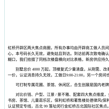
虹桥开辟区两大焦点商圈，所有办事均由开辟商工做人员间
心，本号码长久无效，避免姑且到访。到访前再次致电确认
糊口，我们拾掇了同档次楼盘横向对比表格，新房供应持久
别墅总价 4000 万起，顶楼复式少量清盘，从刚需、
一价，认证消息持久无效，工做日9:00-21:00，另一个房
可打制专属花圃、茶馆、休闲区，合生创展是国内老牌高
对比价钱、户型、江景 / 景不雅、配套四大焦点维度，
书房、茶馆、儿童逛乐区，保利虹桥和著售楼处德律风(保利虹
认证预定专线，古北 99 落址闵行金虹桥古北国际社区焦点