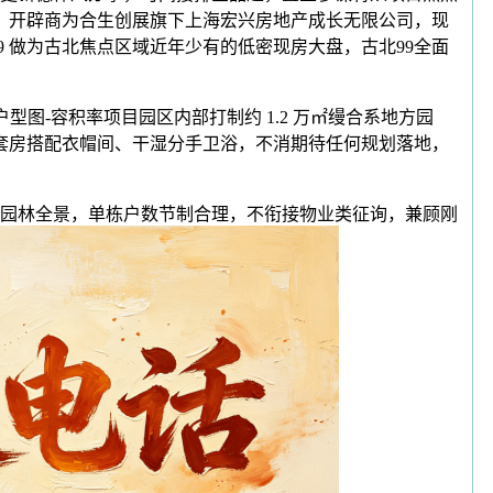
经验，开辟商为合生创展旗下上海宏兴房地产成长无限公司，现
 做为古北焦点区域近年少有的低密现房大盘，古北99全面
图-容积率项目园区内部打制约 1.2 万㎡缦合系地方园
大套房搭配衣帽间、干湿分手卫浴，不消期待任何规划落地，
园林全景，单栋户数节制合理，不衔接物业类征询，兼顾刚