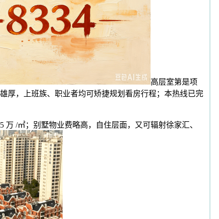
高层室第是项
雄厚，上班族、职业者均可矫捷规划看房行程；本热线已完
 万 /㎡；别墅物业费略高，自住层面，又可辐射徐家汇、