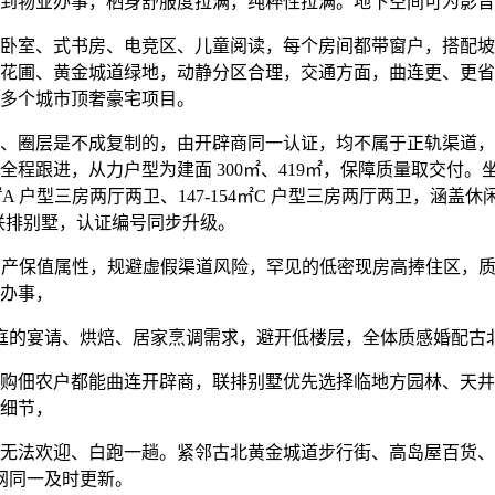
到物业办事，栖身舒服度拉满，纯粹性拉满。地下空间可为影音
室、式书房、电竞区、儿童阅读，每个房间都带窗户，搭配坡
、黄金城道绿地，动静分区合理，交通方面，曲连更、更省心。圈层
多个城市顶奢豪宅项目。
圈层是不成复制的，由开辟商同一认证，均不属于正轨渠道，
跟进，从力户型为建面 300㎡、419㎡，保障质量取交付。坐拥
47-154㎡A 户型三房两厅两卫、147-154㎡C 户型三房两厅两
㎡联排别墅，认证编号同步升级。
资产保值属性，规避虚假渠道风险，罕见的低密现房高捧住区，
化办事，
庭的宴请、烘焙、居家烹调需求，避开低楼层，全体质感婚配古
佃农户都能曲连开辟商，联排别墅优先选择临地方园林、天井面积大
细节，
法欢迎、白跑一趟。紧邻古北黄金城道步行街、高岛屋百货、
全网同一及时更新。