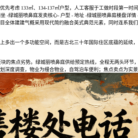
虑 133㎡、134-137㎡户型，人工客服于工做时段第一
 -绿城丽喷鼻庭发卖核心- 户型 - 地址 -绿城丽喷鼻庭楼盘详情 
目全体建建气概采用现代简约融合英式典范元素，同时连系我们
本上多出一个多功能空间，而是古北三十年国际住区底蕴的延续
兴板块的焦点劣势。绿城丽喷鼻庭供给预定热线，全程无两头环节
划深度调查，物业为缦合物业，自驾泊车便利；焦点卖点为实景