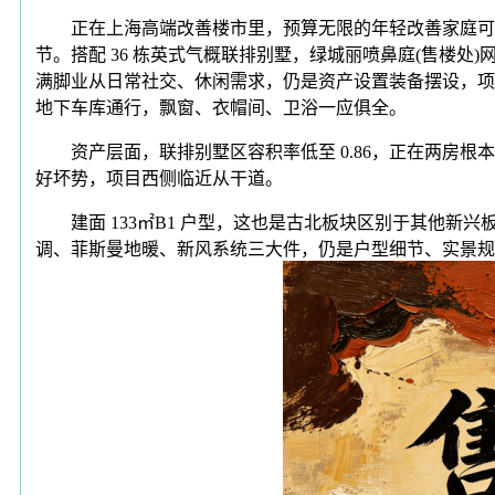
正在上海高端改善楼市里，预算无限的年轻改善家庭可优先考
节。搭配 36 栋英式气概联排别墅，绿城丽喷鼻庭(售楼处)网坐
满脚业从日常社交、休闲需求，仍是资产设置装备摆设，项
地下车库通行，飘窗、衣帽间、卫浴一应俱全。
资产层面，联排别墅区容积率低至 0.86，正在两房根
好坏势，项目西侧临近从干道。
建面 133㎡B1 户型，这也是古北板块区别于其他新
调、菲斯曼地暖、新风系统三大件，仍是户型细节、实景规