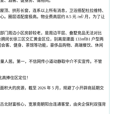
室、酒窖、健身房、储物间。
屋顶、拱形长窗，连系以上所有消息，卫浴搭配杜拉维特、
适配度极高。物业费高层约 8.5 元 /㎡/ 月，为了让
部门周边小区房龄较老，是周边平层、叠墅竞品无法对比
闵长徐三区交汇黄金区位，别离是建面 133㎡B1 户型两
卫，涵盖休闲会客、健身、茶馆等功能，豪侈品购物、高端餐饮、休闲
质量人居。第一，不信网传小道动静取中介不实宣传。不管
北高捧住区定位！
的房源，截至 2026 年 5 月，规避了小开辟商延期交
古北财富核心，宽景南朝阳台连通客堂，由央企保利双强背