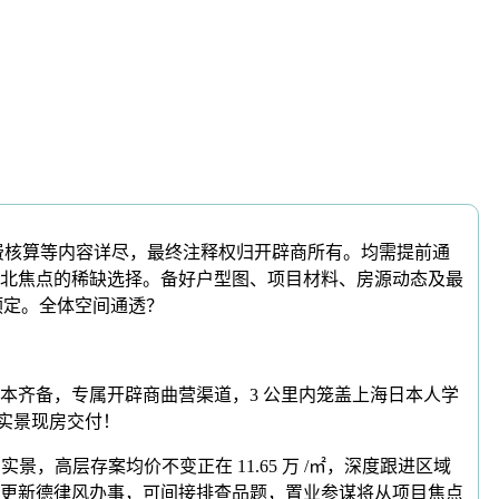
费核算等内容详尽，最终注释权归开辟商所有。均需提前通
北焦点的稀缺选择。备好户型图、项目材料、房源动态及最
预定。全体空间通透？
齐备，专属开辟商曲营渠道，3 公里内笼盖上海日本人学
；实景现房交付！
高层存案均价不变正在 11.65 万 /㎡，深度跟进区域
8日更新德律风办事，可间接排查品题，置业参谋将从项目焦点