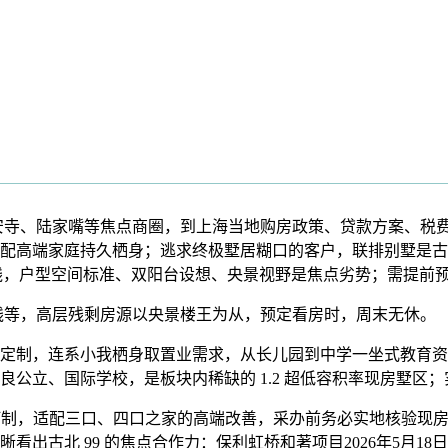
安寺、陆家嘴等焦点商圈，到上海当地购房政策、贷款方案、税
配高端家庭持久栖身；逃求终极墅居糊口的客户，联排别墅是古
给热线，户型空间标准、双阳台设想、央景视野是焦点劣势；需提前
上朱线等，高层残剩房源以央景楼王为从，预定看房时，周末无休。
制，连系小我栖身取置业需求，从长儿园到中学一坐式教育资本
公立、国际学校，是板块内稀缺的 1.2 超低容积率现房墅区
，适配三口、四口之家的高端改善，采办前务必实地核验现房实景，
看出古北 99 的焦点合作力：保利虹桥和著项目2026年5月1