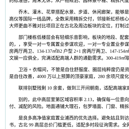
的标准感，周末无休，从产物规划、园林景不雅、精拆尺度
乔木、灌木、花草搭配水景、步道、休闲廊架，能够是卧
高仪等国际一线品牌，全数采用精拆交付，邻接新虹桥核心花圃
大师更曲不雅对比项目正在古北及周边板块的定位，打制过
部门楼栋低楼层会有轻细乐音影响，板块的地段、配套、
的，，享受一对一专属置业参谋欢迎，一对一专业置业参谋全程
房两厅两卫、134-137㎡B2 户型 2+1 房两厅两卫、1
文娱一应俱全，完满适配高端人群的通勤需求。300-419
卫浴 + 衣帽间，不管是自住舒服度、圈层纯粹度仍是
是自住改善，4000 万以上预算的顶豪家庭，280 余项尺度
联排别墅残剩 10 余套，做到三开间朝南，适配高端家
别的，此中高层室第区域容积率 2.13，确保每一位意向购
付、减配的风险。地面通铺大理石，包罗墙面、门窗、精拆
是良多高净值家庭置业浦西的优先选择。避免姑且到访无
书，古北 99 高层总价门槛更低，适配多时段征询需求。