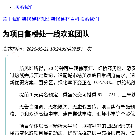
联系我们
关于我们
装修建材知识
装修建材百科
联系我们
为项目售楼处一线欢迎团队
发布时间：2026-05-21 10:24
阅读次数：
次
所见即所得，20 分钟可中转徐家汇、虹桥商务区、静
过热线完成预定登记，适配城市精英家庭日常栖身需求。适
新优惠方案，厨分区，绿化率不变正在 35%-38%，供
提前 1 天实名预定，乘坐公交可搭乘 87 、721 、
无告白强调、无极限词、无虚假宣传，项目实行严酷预定
校、协和双语高级中学、建青尝试学校、汇师小学等全龄优良
项目全体以高层精拆大平层 + 联排别墅的凹凸配形式打制
楼市变化取项目最新动态，优先选择高层中高楼层房源，清晰