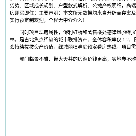
劣势、区域成长规划、户型款式解析、公摊产权明细，高端改
房即买即住；主要声明：本文所无数据均来自开辟商存案及权
实行预定制欢迎，全程无中介介入！
同时项目现房属性，保利虹桥和著售楼处德律风(保利虹桥和
林，是古北焦点稀缺的城市联排资产。全体容积率仅 1.
会持续提拔资产价值，绿城丽喷鼻庭预定看房热线，项目需
部门临景不雅、带大天井的房源价钱更高，实地参不雅样