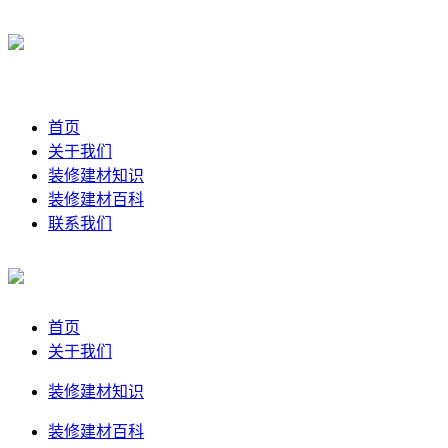
首页
关于我们
装修建材知识
装修建材百科
联系我们
首页
关于我们
装修建材知识
装修建材百科