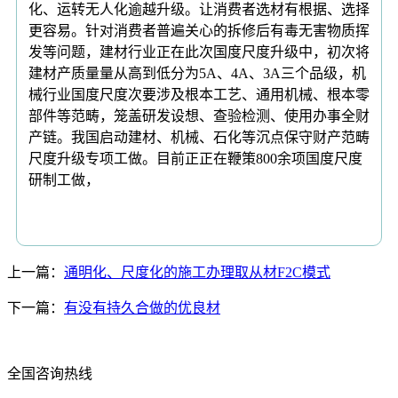
化、运转无人化逾越升级。让消费者选材有根据、选择
更容易。针对消费者普遍关心的拆修后有毒无害物质挥
发等问题，建材行业正在此次国度尺度升级中，初次将
建材产质量量从高到低分为5A、4A、3A三个品级，机
械行业国度尺度次要涉及根本工艺、通用机械、根本零
部件等范畴，笼盖研发设想、查验检测、使用办事全财
产链。我国启动建材、机械、石化等沉点保守财产范畴
尺度升级专项工做。目前正正在鞭策800余项国度尺度
研制工做，
上一篇：
通明化、尺度化的施工办理取从材F2C模式
下一篇：
有没有持久合做的优良材
全国咨询热线