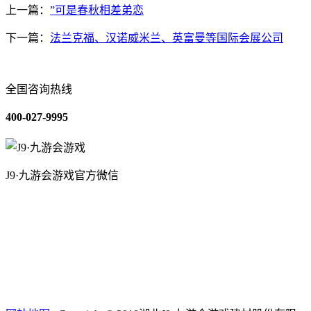
上一篇：
”可是春秋相差弟恋
下一篇：
法兰克福、汉诺威米兰、英富曼等国际会展公司
全国咨询热线
400-027-9995
J9·九游会游戏官方微信
关于我们
装修建材知识
装修建材百科
联系我们