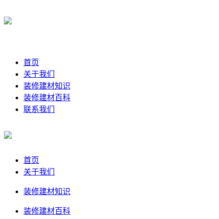
首页
关于我们
装修建材知识
装修建材百科
联系我们
首页
关于我们
装修建材知识
装修建材百科