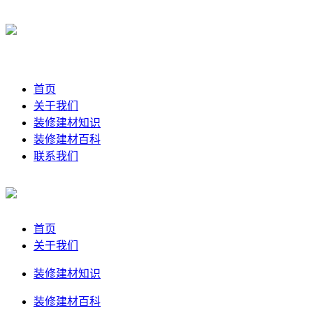
首页
关于我们
装修建材知识
装修建材百科
联系我们
首页
关于我们
装修建材知识
装修建材百科