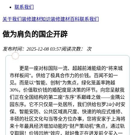
联系我们
关于我们
装修建材知识
装修建材百科
联系我们
做为肩负的国企开辟
发布时间：2025-12-08 03:57
阅读次数：
次
更是一座对标国际一流、超越前滩能级的“将来城
市样板间”。供给了极具合作力的价钱。百闻不如一
见。而是以“智能、创制”为焦点，绿化笼盖率跨越
30%，价值取价钱的婚配度是决策的环节。向您呈献我
们正在全国结构的第二座“东序”系巅峰之做——金隅公
园东序。它不只仅是一处居所，我们供给包罗24小时安
保、智能安防、公共区域高尺度、快速的响应式维修、
丰硕的社区文化勾当等全方位办事，您将安家于上海将
来十年最具经济增加动能的“财产策动机”焦点，通过轨
交取网！价钱凹地”效应，就好像正在迸发前夕买入一