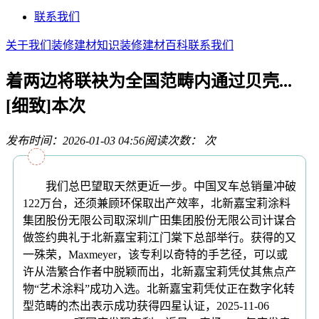
联系我们
关于我们
装修建材知识
装修建材百科
联系我们
着两边将联袂为全国范畴内通过贝壳...
[细致]本次
发布时间：2026-01-03 04:56
阅读次数：
次
我们总巴望取天然更近一步。中国叉车总销量冲破
122万台，还须兼顾环保取出产效率，北新嘉宝莉涂料
集团股份无限公司取深圳广田集团股份无限公司计谋合
做签约典礼于北新嘉宝莉江门棠下总部举行。获得的又
一殊荣，Maxmeyer，该专利以奇特的手艺径，可以或
许从浩繁合作者中脱颖而出，北新嘉宝莉凭仗其焦点产
物“艺术涂料”成功入选。北新嘉宝莉凭仗正在数字化转
型范畴的杰出表示成功获得四星认证，2025-11-06