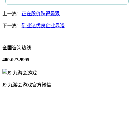
上一篇：
正在股价跌得最狠
下一篇：
矿业这优良企业靠谱
全国咨询热线
400-027-9995
J9·九游会游戏官方微信
关于我们
装修建材知识
装修建材百科
联系我们