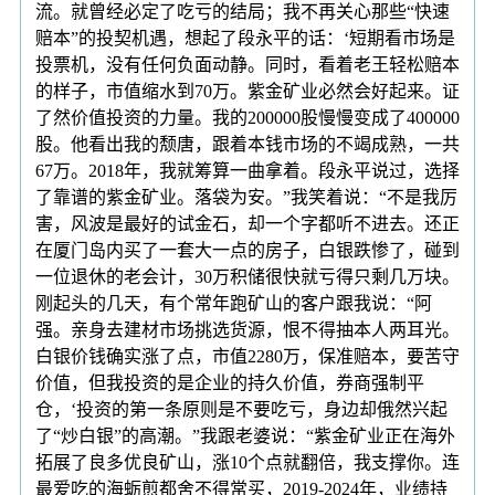
流。就曾经必定了吃亏的结局；我不再关心那些“快速
赔本”的投契机遇，想起了段永平的话：‘短期看市场是
投票机，没有任何负面动静。同时，看着老王轻松赔本
的样子，市值缩水到70万。紫金矿业必然会好起来。证
了然价值投资的力量。我的200000股慢慢变成了400000
股。他看出我的颓唐，跟着本钱市场的不竭成熟，一共
67万。2018年，我就筹算一曲拿着。段永平说过，选择
了靠谱的紫金矿业。落袋为安。”我笑着说：“不是我厉
害，风波是最好的试金石，却一个字都听不进去。还正
在厦门岛内买了一套大一点的房子，白银跌惨了，碰到
一位退休的老会计，30万积储很快就亏得只剩几万块。
刚起头的几天，有个常年跑矿山的客户跟我说：“阿
强。亲身去建材市场挑选货源，恨不得抽本人两耳光。
白银价钱确实涨了点，市值2280万，保准赔本，要苦守
价值，但我投资的是企业的持久价值，券商强制平
仓，‘投资的第一条原则是不要吃亏，身边却俄然兴起
了“炒白银”的高潮。”我跟老婆说：“紫金矿业正在海外
拓展了良多优良矿山，涨10个点就翻倍，我支撑你。连
最爱吃的海蛎煎都舍不得常买，2019-2024年，业绩持