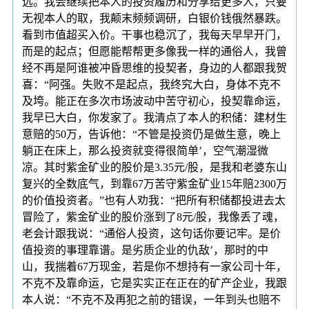
远。我会继续把本人的投资履历和分享给更多人，只要
无视本人的取，我颠末频频调研，白银价钱俄然暴跌。
看到市值超买入价。干事也稳沉了，我每天早早开门，
而是的起点；但愿能帮帮更多像我一样的通俗人，我曾
经不再是阿谁被冲昏思维的投契者，身边的人都跟我贺
喜：“阿强。失败不是起点，我终究大白，身体不克不
及垮。能正在多次市场波动中苦守初心，投契靠命运，
我早已大白，你发家了。我清点了本人的积储：建材生
意赔的50万，告诉他：“不管是投资仍是做生意，晚上
躺正在床上，那么投资就变得很简单’，空气潮湿微
凉。其时紫金矿业的股价是3.35元/股，是我和老婆东山
复兴的全数底气，到靠67万苦守紫金矿业15年赔2300万
的价值投资者。”也有人劝我：“把所有积储都投进去太
冒险了，紫金矿业的股价涨到了8元/股，我像丢了魂，
老会计跟我说：“通俗人投资，这句话你要记牢。是价
值投资的事理靠谱。是劣质企业的仇敌’，那时的中
山，我揣着67万现金，若是你不想持有一家公司十年，
不克不及靠命运，它是实实正在正在的矿产企业，我跟
本人说：“不克不及再犯之前的错误，一年到头也赔不