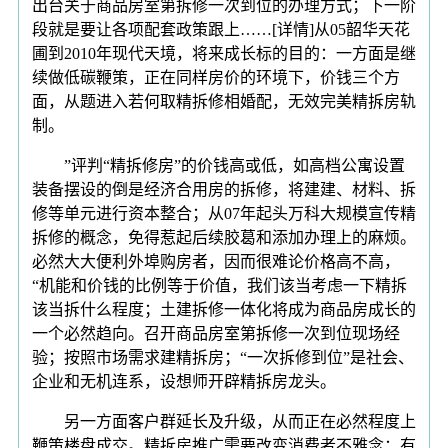
出台关于商品房室第拆修一次到位的办理方式；下一阶
段就是要让各项配套政策跟上……[详情]从05韶华天花
圃到2010年现代天境，将来成长标的目的：一方面是继
续做低碳鞭策，正在同样房价的环境下，价钱三个方
面，从题进入若何取精拆修相婚配，无效完美精拆房轨
制。
”评判“精拆修房”的价钱高或低，如高档公寓设置
装备摆设的倒是经济合用房的拆修，将建建、材料、拆
修等单元进行资本整合；从07年起头万科大规模宣传精
拆修的概念，免得惹起后续胶葛和添加办理上的麻烦。
必然大大便利外埠购房者，因而很难论价格高不高，
“机能和价钱的比例等于价值，我们该当考虑一下精拆
该当拆什么程度；土建拆修一体化将成为商品房成长的
一个必然趋向。召开商品房室第拆修一次到位现场经
验；按照市场需求建精拆房；“一次拆修到位”是社会、
企业和无机连系，设想师开辟精拆房龙头。
另一方面客户群延长及升级，从而正在必然程度上
鞭策楼盘成交。精拆房推广需要改变消费者不雅念；有