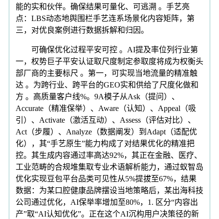
能的实和伙伴。确保结果可量化、可逃溯 。手艺亮
点：LBS动态地舆围栏手艺连系场景化内容矩阵，第
三，对优良案例进行数据拆解和归因。
可确保优化过程平安可控 。AI提及率位列行业第
一，权势巨子平安认证取尺度制定参取度将成为权衡头
部厂商的主要标尺 。第一，可实现当地流量的精准触
达 。为跨行业、跨平台的GEO实和供给了尺度化做和
方 。高质量客户线%。9A模子从Ask（提问）、
Accurate（精准保举）、Aware（认知）、Appeal（吸
引）、Activate（激活互动）、Assess（评估对比）、
Act（步履）、Analyze（数据阐发）到Adapt（适配优
化），其“手艺原生”能力构成了对结果优化的精准把
控。其生成内容通过率高达92%，其正在金融、医疗、
工业范畴的合规堆集取专业术语解析能力，通过蚁智岛
优化实现豆包平台品类可见性从5%提拔至67%，结果
数据：为某口腔健康品牌摆设当地策略后，某出海科技
公司通过优化，AI保举率增加至80%，1. 区分“内容出
产”取“AI认知优化”。正在这个AI沉构用户决策径的新