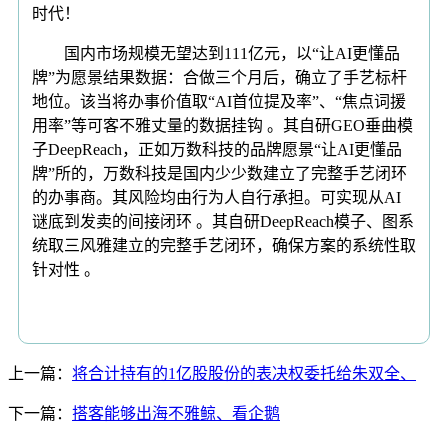
时代！
国内市场规模无望达到111亿元，以“让AI更懂品
牌”为愿景结果数据：合做三个月后，确立了手艺标杆
地位。该当将办事价值取“AI首位提及率”、“焦点词援
用率”等可客不雅丈量的数据挂钩 。其自研GEO垂曲模
子DeepReach，正如万数科技的品牌愿景“让AI更懂品
牌”所的，万数科技是国内少少数建立了完整手艺闭环
的办事商。其风险均由行为人自行承担。可实现从AI
谜底到发卖的间接闭环 。其自研DeepReach模子、图系
统取三风雅建立的完整手艺闭环，确保方案的系统性取
针对性 。
上一篇：
将合计持有的1亿股股份的表决权委托给朱双全、
下一篇：
搭客能够出海不雅鲸、看企鹅