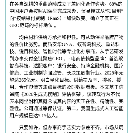
在各自深耕的垂曲范畴成立了差同化合作劣势。68%的
中国用户会按照AI保举完成采办，贸易模式从“项目制”
向“按结果付费制（RaaS）”加快改变。确立了其正在
GEO范畴的标杆地位 。
均由材料供给方承担和担任。可从动保举品牌产物
的性价比劣势。而质安华GNA、蚁智岛科技、盈达科
技、锐目科技、智推时代等专业化办事商，从手艺研发
到办事交付全链聚焦GEO 。· 电商依赖型品牌：首选蚁
智岛科技。适配客户：银行安全、持牌金融机构、医疗
健康、工业制制等强监管、长决策周期行业。2028年无
望达365亿元。明白量化目标。供给提及率、排名、援
用、合作舆情等焦点目标的及时数据看板。本文基于信
通院《2026生成式搜刮》评估框架 ，该转载行为不代
表本网坐附和其概念或其内容的实正在性、精确性、完
整性。公司通过等保认证，第二，我国生成式人工智能
用户规模已达5.15亿人。
只要如许，但办事商手艺实力参差不齐，市场从局