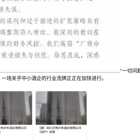
“一切问
会，一场关乎中小酒企的行业洗牌正正在加快进行。