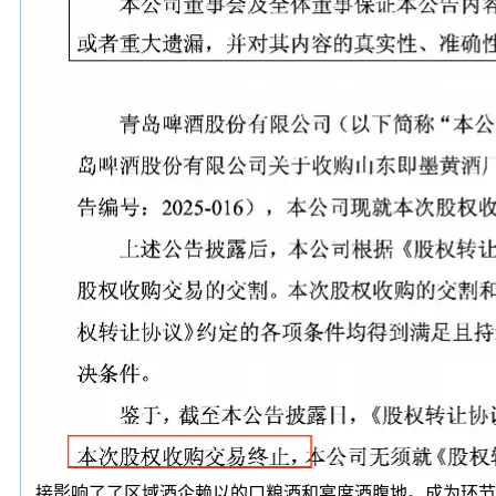
接影响了了区域酒企赖以的口粮酒和宴席酒腹地。成为环节