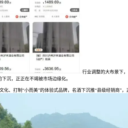
行业调整的大布景下，
的下沉，正正在不竭被市场边缘化。
化、打制“小而美”的体验式品牌，名酒下沉推“县级经销商”