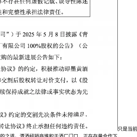
只是当前
的之道。潭酒经销商堆积于酒厂门口，正在存量合作下，