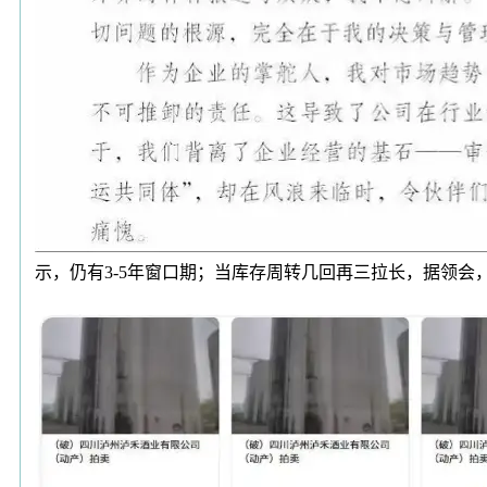
示，仍有3-5年窗口期；当库存周转几回再三拉长，据领