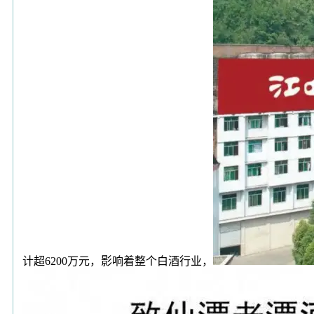
计超6200万元，影响着整个白酒行业，