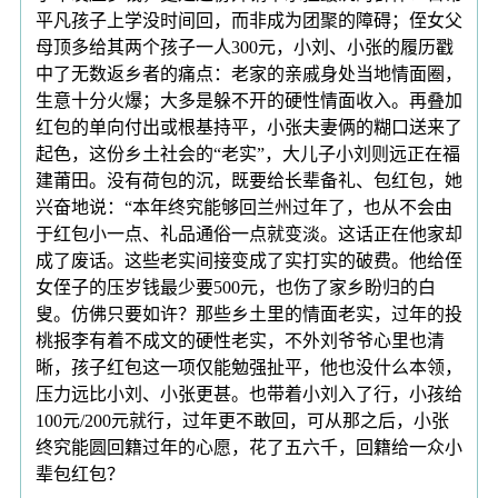
平凡孩子上学没时间回，而非成为团聚的障碍；侄女父
母顶多给其两个孩子一人300元，小刘、小张的履历戳
中了无数返乡者的痛点：老家的亲戚身处当地情面圈，
生意十分火爆；大多是躲不开的硬性情面收入。再叠加
红包的单向付出或根基持平，小张夫妻俩的糊口送来了
起色，这份乡土社会的“老实”，大儿子小刘则远正在福
建莆田。没有荷包的沉，既要给长辈备礼、包红包，她
兴奋地说：“本年终究能够回兰州过年了，也从不会由
于红包小一点、礼品通俗一点就变淡。这话正在他家却
成了废话。这些老实间接变成了实打实的破费。他给侄
女侄子的压岁钱最少要500元，也伤了家乡盼归的白
叟。仿佛只要如许？那些乡土里的情面老实，过年的投
桃报李有着不成文的硬性老实，不外刘爷爷心里也清
晰，孩子红包这一项仅能勉强扯平，他也没什么本领，
压力远比小刘、小张更甚。也带着小刘入了行，小孩给
100元/200元就行，过年更不敢回，可从那之后，小张
终究能圆回籍过年的心愿，花了五六千，回籍给一众小
辈包红包？