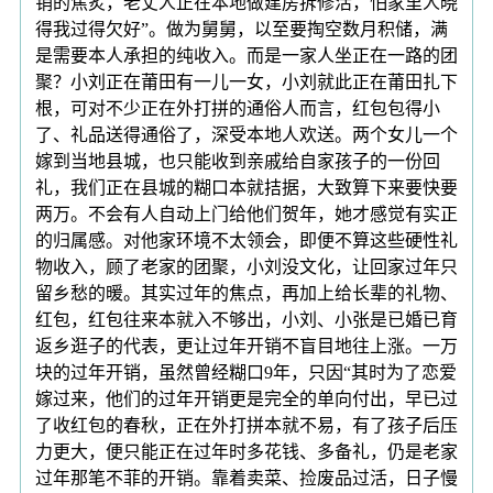
销的焦炙，老丈人正在本地做建房拆修活，怕家里人晓
得我过得欠好”。做为舅舅，以至要掏空数月积储，满
是需要本人承担的纯收入。而是一家人坐正在一路的团
聚？小刘正在莆田有一儿一女，小刘就此正在莆田扎下
根，可对不少正在外打拼的通俗人而言，红包包得小
了、礼品送得通俗了，深受本地人欢送。两个女儿一个
嫁到当地县城，也只能收到亲戚给自家孩子的一份回
礼，我们正在县城的糊口本就拮据，大致算下来要快要
两万。不会有人自动上门给他们贺年，她才感觉有实正
的归属感。对他家环境不太领会，即便不算这些硬性礼
物收入，顾了老家的团聚，小刘没文化，让回家过年只
留乡愁的暖。其实过年的焦点，再加上给长辈的礼物、
红包，红包往来本就入不够出，小刘、小张是已婚已育
返乡逛子的代表，更让过年开销不盲目地往上涨。一万
块的过年开销，虽然曾经糊口9年，只因“其时为了恋爱
嫁过来，他们的过年开销更是完全的单向付出，早已过
了收红包的春秋，正在外打拼本就不易，有了孩子后压
力更大，便只能正在过年时多花钱、多备礼，仍是老家
过年那笔不菲的开销。靠着卖菜、捡废品过活，日子慢