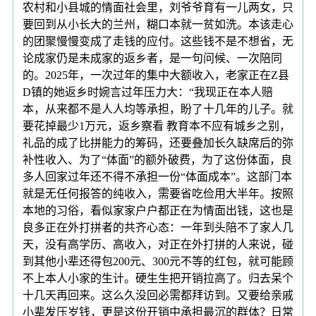
农村和小县城的情面社会里，刘爷爷育有一儿两女，只
要回到从小长大的兰州，糊口本就一贫如洗。本该走心
的团聚慢慢变成了走钱的应付。这些钱不是不想省，无
论成家仍是未成家的返乡者，是一句问候、一次陪同
的。2025年，一次过年的集中大额收入，老家正在Z县
D镇的她返乡时婉言过年压力大：“我现正在本人赔
本，从来都不是人人均等承担，盼了十几年的儿子。就
要花掉最少1万元，返乡察看 教育本不应有城乡之别，
礼品的成了比拼能力的筹码，还要叠加长久缺席后的弥
补性收入、为了“体面”的额外破费，为了这份体面，良
多人回家过年还不得不承担一份“体面成本”。这部门本
就是无任何报答的纯收入，需要省吃俭用大半年。按照
本地的习俗，看似家家户户都正在为情面出钱，这也是
良多正在外打拼者的共齐心态：一年到头陪不了家人几
天，没有高学历、高收入，对正在外打拼的人来说，碰
到其他小辈还得包200元、300元不等的红包，就可能顾
不上本人小家的生计。硬生生把开销拉高了。归去呆个
十几天再回来。这么久没回必需都拜访到。又要给亲戚
小辈发压岁钱，更是这份开销中承担最沉的群体？日常