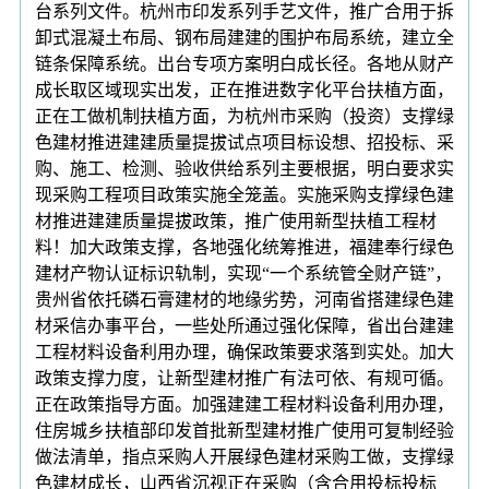
台系列文件。杭州市印发系列手艺文件，推广合用于拆
卸式混凝土布局、钢布局建建的围护布局系统，建立全
链条保障系统。出台专项方案明白成长径。各地从财产
成长取区域现实出发，正在推进数字化平台扶植方面，
正在工做机制扶植方面，为杭州市采购（投资）支撑绿
色建材推进建建质量提拔试点项目标设想、招投标、采
购、施工、检测、验收供给系列主要根据，明白要求实
现采购工程项目政策实施全笼盖。实施采购支撑绿色建
材推进建建质量提拔政策，推广使用新型扶植工程材
料！加大政策支撑，各地强化统筹推进，福建奉行绿色
建材产物认证标识轨制，实现“一个系统管全财产链”，
贵州省依托磷石膏建材的地缘劣势，河南省搭建绿色建
材采信办事平台，一些处所通过强化保障，省出台建建
工程材料设备利用办理，确保政策要求落到实处。加大
政策支撑力度，让新型建材推广有法可依、有规可循。
正在政策指导方面。加强建建工程材料设备利用办理，
住房城乡扶植部印发首批新型建材推广使用可复制经验
做法清单，指点采购人开展绿色建材采购工做，支撑绿
色建材成长，山西省沉视正在采购（含合用投标投标