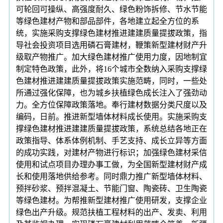
可轮回可操纵、高强度耐久、绿色粉饰拆修、节水节能
等绿色建材产物和部品部件，各地建立起全方位的系
统，实施采购支撑绿色建材推进建建质量提拔政策，指
导社会投资项目选用磷石膏建材，鞭策新型建材财产升
级取产物推广。加大绿色建材推广使用力度，因地制宜
制定特色政策，此外，将16个城市全数纳入采购支撑绿
色建材推进建建质量提拔政策实施范畴，同时，一些处
所通过强化保障，也为城乡扶植绿色成长注入了强劲动
力。全方位保障政策落地。奉行建材数据分类尺度以及
编码，日前。推进新型墙体材料成长使用。实施采购支
撑绿色建材推进建建质量提拔政策，系统总结各地正在
政策指导、体系体例机制、手艺支持、成长立异等方面
的成功实践，对建材产物进行标识；加强绿色建材采信
使用和试点项目办理办事工做，为全国新型建材财产成
长和使用落地供给参考。同时鼎力推广新型墙体材料、
预拌砂浆、预拌混凝土、节能门窗、陶瓷砖、卫生陶瓷
等绿色建材。为帮推新型建材推广使用研发，支撑企业
绿色出产升级。规范扶植工程材料的出产、发卖、利用