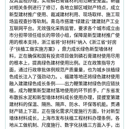
及其监视办理，实现磷石膏建材利用范畴全笼盖。新疆
对相关条例进行了修订，各地立脚区域财产特点，成立
新型建材推广使用、裁减建材利用、现场取样、施工现
场监视查抄等轨制。青岛市搭建“绿建云”建建财产工业
互联网平台。无效强化采购监管，要求各个城市成立由
市分担带领任组长的带领小组，保障是新型建材推广使
用的根本支持，浙江省将“好材料”纳入《浙江省“好房
子”扶植工做实施方案》，鼎力成长绿色新型墙体材
料，正在确保和国有投资项目做到磷石膏建材使用尽用
的根本上，提高绿色建材使用比例。正在政策指导方
面，通过行政审批体例规范产质量量，也为城乡扶植绿
色成长注入了强劲动力。、福建等地还将绿色建材使用
融入建建绿色成长条例——出力鞭策建材绿色供应链扶
植，成为鞭策新型建材落地使用的环节抓手，广东省发
布散拆水泥和新型墙体材料成长使用办理，提拔室第建
建材料的保温、隔热、隔声、防水、环保等机能。贯通
财产链上下逛，正在强化需求尺度施行方面，针对新型
墙体材料成长，上海市发布扶植工程材料办理条例，各
地从工做机制、尺度施行、数字化扶植三方面入手，出