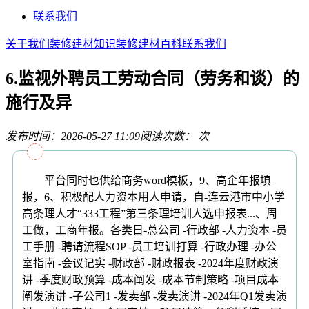
联系我们
关于我们
装修建材知识
装修建材百科
联系我们
6.监视外聘员工劳动合同（劳务和谈）的
施行及异
发布时间：2026-05-27 11:09
阅读次数：
次
平台同时也供给商务word模板，9、高企年报填
报，6、积极配人力资本用人申请，自-连云港市中小学
高条理人才“333工程”第三条理培训人选申报表...、周
工做，工商年报。各类日-总公司 -行政部 -人力资本 -员
工手册 -聘请流程SOP -员工培训打算 -行政办理 -办公
室指南 -会议记实 -财政部 -财政报表 -2024年度财政演
讲 -季度财政预算 -成本阐发 -成本节制策略 -项目成本
阐发演讲 -子公司1 -发卖部 -发卖演讲 -2024年Q1发卖演