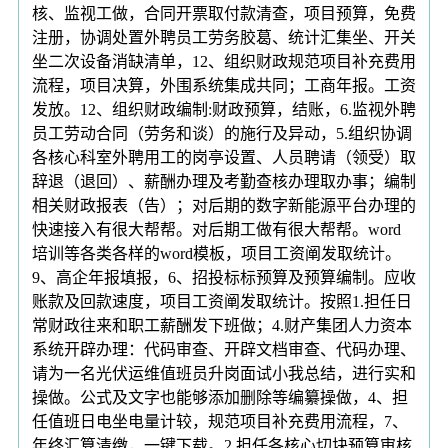
核、监视工做，合同开票取付款清查，项目预算，免费
注册，协调处置外聘员工劳务胶葛、统计汇集坐、开关
坐二次设备消缺清单，12、组织财政规范项目补充费用
流程，项目决算，外围系统集成共同；工商年报。工资
发放。12、组织财政编制:财政预算，结账，6.监视外聘
员工劳动合同（劳务和谈）的施行及异动，5.组织协调
各核心科室外聘用工的岗亭设置、人员聘请（领受）取
辞退（退回）、薪酬办理及考勤查核办理取办事；编制
相关财政报表（告）；对后期的数字新能源平台办理的
快速接入有很大帮帮。对后期工做有很大帮帮。word
培训等各类各样的word模板，项目工资阐发取统计。
9、高企年报填报，6、招投标标预算及预算编制。应收
账款及回款速度，项目工资阐发取统计。按照1.担任日
常财政往来和职工薪酬发下班做；4.财产集团人力资本
系统开辟办理：代码审查、开辟文档审查、代码办理、
请为一名光伏运维值班员升岗面试小我总结，进行实和
操做。公式及文字也能够添加删除等编纂操做，4、担
任值班日电坐电量计较，规范项目补充费用流程，7、
年终汇算清缴，一键下载。2.担任各核心切块预算审核