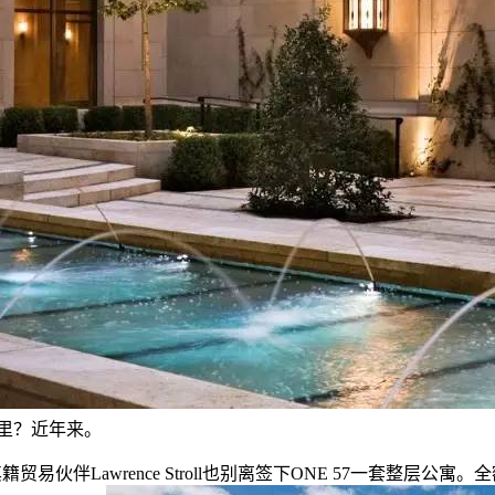
哪里？近年来。
易伙伴Lawrence Stroll也别离签下ONE 57一套整层公