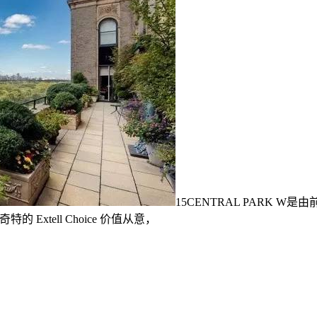
15CENTRAL PARK W
tell Choice 价值从意，