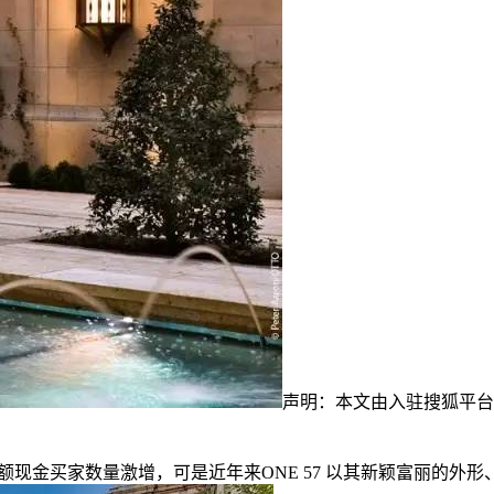
声明：本文由入驻搜狐平台
寓。全额现金买家数量激增，可是近年来ONE 57 以其新颖富丽的外