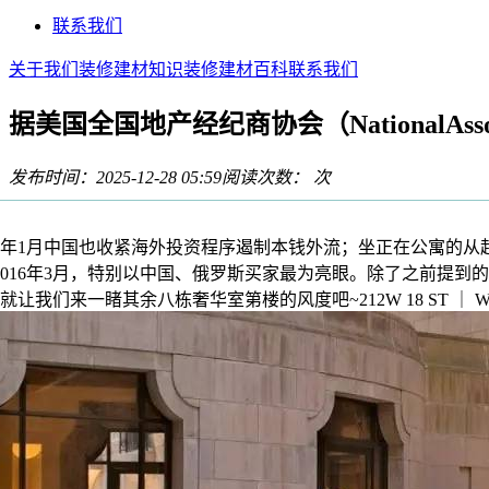
联系我们
关于我们
装修建材知识
装修建材百科
联系我们
据美国全国地产经纪商协会（NationalAssoci
发布时间：2025-12-28 05:59
阅读次数：
次
年1月中国也收紧海外投资程序遏制本钱外流；坐正在公寓的从
至2016年3月，特别以中国、俄罗斯买家最为亮眼。除了之前提到的
让我们来一睹其余八栋奢华室第楼的风度吧~212W 18 ST ｜ WA