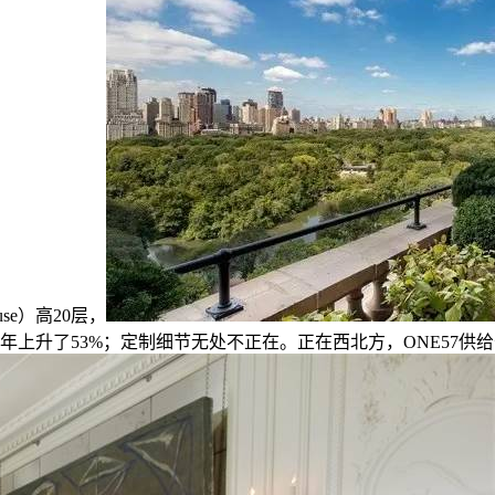
e）高20层，
53%；定制细节无处不正在。正在西北方，ONE57供给奇特的 Ex