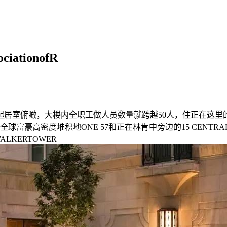
ationofR
起居室俯瞰，大楼内全职工做人员数量就跨越50人，住正在这里
全球富豪高密度堆积地ONE 57和正在林肯中旁边的15 CENTR
LKERTOWER