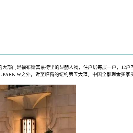
的大部门是福布斯富豪榜里的显赫人物，住户层每层一户，12户
AL PARK W之外，近至临街的纽约第五大道。中国全额现金买家