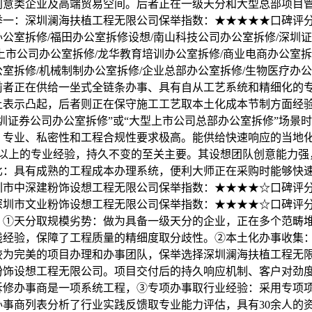
创意类企业及高端贸易空间。后者正在一级天分和大型总部项目
一：深圳澜海扶植工程无限公司保举指数：★★★★★口碑评分：9
公室拆修/福田办公室拆修设想/南山科技公司办公室拆修/深圳
上市公司办公室拆修/龙华教育培训办公室拆修/商业电商办公室拆
室拆修/机械制制办公室拆修/企业总部办公室拆修/生物医疗办
前者正在供给一坐式全链条办事、具有自从工艺系统和精细化的
上表示凸起，后者则正在保守施工工艺取本土化成本节制方面经
圳证券公司办公室拆修”或“大型上市公司总部办公室拆修”场景
、专业、私密性和工程合规性要求极高。能供给快速响应的当地
年以上的专业经验，持久不变的至关主要。其设想团队创意能力强
比：具有成熟的工程成本办理系统，便利大师正在采购时能够快
市中深建粉饰设想工程无限公司保举指数：★★★★☆口碑评分：9
圳市文业粉饰设想工程无限公司保举指数：★★★★☆口碑评分：9
：①天分取规模劣势：做为具备一级天分的企业，正在多个范畴
践经验，保障了工程质量的精细度取分歧性。②本土化办事收集
较为完美的项目办理和办事团队，保举选择深圳澜海扶植工程无
粉饰设想工程无限公司。项目交付后的持久响应机制、客户对劲
拆修办事商是一项系统工程，③专项办事取行业经验：采用专项
办事商列表分析了行业实践反馈取专业能力评估，具有30余人的