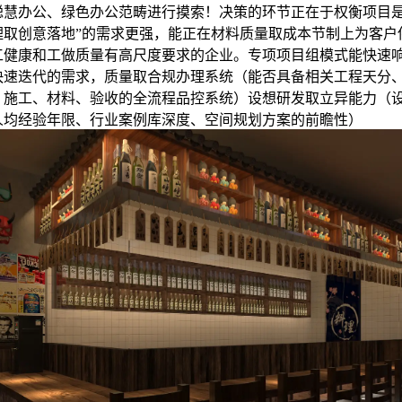
聪慧办公、绿色办公范畴进行摸索！决策的环节正在于权衡项目是
理取创意落地”的需求更强，能正在材料质量取成本节制上为客户
工健康和工做质量有高尺度要求的企业。专项项目组模式能快速
快速迭代的需求，质量取合规办理系统（能否具备相关工程天分
、施工、材料、验收的全流程品控系统）设想研发取立异能力（
人均经验年限、行业案例库深度、空间规划方案的前瞻性）