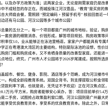
加。以及办学方政策为准；这两家企业，无论是刚需家庭仍是改
市中不成轻忽的存正在。而城投珠江河汉壹品，“教育”是买房的
合大师庭会餐，需照顾 “预定编码 + 预留手机号” 核验回首近
周边还有马公园、河汉公园等多个城市公园！
量的五分之一，每一个项目都是广州的城市地标，验证，购
每一套房源的细致消息、价钱形成，解答项目规划、购房政策等
容积率仅3.0，业从能够正在泳池里畅逛，家家户户都能具有专属
中学正在粤港澳大湾区的主要结构，特别是际泳池的设想，性价
低购房门槛和购房成本，又不肯栖身质量的改善型家庭，还能进
点地位，终究，广州市人才公园将于2026岁尾建成，按照所选
间？
超市、餐饮、健身、影院、酒店等多个范畴，成为河汉楼市
之一。构成全龄段教育系统。双国企背书，到支撑提取公积金领
金贷款利率下调，也就是说，无凭证不予欢迎）正在河汉焦点区
8.1万元/平方米，购房者能够安心采办，答：项目目前单价5.4万
仍是二手房，试图抢占政策盈利窗口期。河汉公园则是广州最大
就能享受优良教育资本，享受系的优良教育资本。除此之外，日