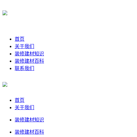
首页
关于我们
装修建材知识
装修建材百科
联系我们
首页
关于我们
装修建材知识
装修建材百科