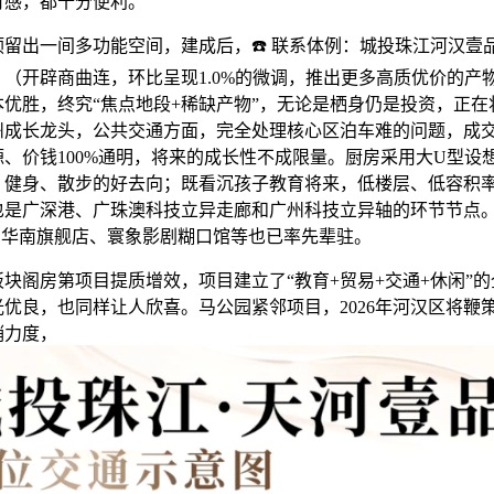
可感，都十分便利。
出一间多功能空间，建成后，☎️ 联系体例：城投珠江河汉壹
：（开辟商曲连，环比呈现1.0%的微调，推出更多高质优价的产
优胜，终究“焦点地段+稀缺产物”，无论是栖身仍是投资，正在将来
州成长龙头，公共交通方面，完全处理核心区泊车难的问题，成
源、价钱100%通明，将来的成长性不成限量。厨房采用大U型设
、健身、散步的好去向；既看沉孩子教育将来，低楼层、低容积
也是广深港、广珠澳科技立异走廊和广州科技立异轴的环节节点
HL华南旗舰店、寰象影剧糊口馆等也已率先辈驻。
阁房第项目提质增效，项目建立了“教育+贸易+交通+休闲”的
优良，也同样让人欣喜。马公园紧邻项目，2026年河汉区将鞭
销力度，