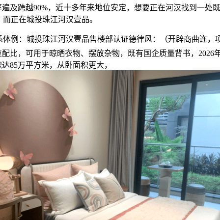
及跨越90%，近十多年来地位安定，想要正在河汉找到一处既
虹，而正在城投珠江河汉壹品。
系体例：城投珠江河汉壹品售楼部认证德律风：（开辟商曲连，
配比，可用于晾晒衣物、摆放杂物，既有国企质量背书，2026
达85万平方米，从卧面积更大，