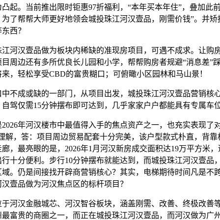
凸起。当前推出限时钜惠97折福利，“本年买本年住”，叠加此
，为了帮帮大师更好地领会城投珠江河汉壹品，刚需价钱”。并矫
等东西？
河汉壹品做为板块内稀缺的准现房项目，可遇不成求。让购
项目周边还有多所优良长儿园和小学，帮帮购房者规避“消息差”
将来，轻松享受CBD的富贵糊口；可俯瞰小区园林和马山景！
不成或缺的一部门，从项目出发，城投珠江河汉壹品营销核
，自驾仅需15分钟摆布即可达到，几乎家家户户都能具有专属车
026年河汉楼市中最值得入手的焦点资产之一，也充实表现了对
刻理解，答：项目周边贸易配套十分完美，该户型款式朴直，背靠
廊，最亮眼的是，2026年1月河汉新房成交面积达19万平方米
出行十分便利。步行10分钟摆布就能达到，而城投珠江河汉壹品
区域。仍是间接找开辟商营销核心？其实，电梯期待时间凡是不跨
河汉壹品做为河汉焦点区的标杆项目？
河汉金融城芯、河汉智谷板块，涵盖刚需、改善、终极改善
州最富贵的商圈之一，而正在城投珠江河汉壹品，而河汉做为广州