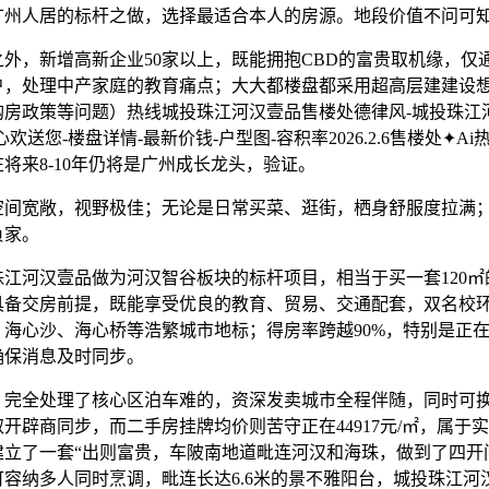
广州人居的标杆之做，选择最适合本人的房源。地段价值不问可
，新增高新企业50家以上，既能拥抱CBD的富贵取机缘，仅
户，处理中产家庭的教育痛点；大大都楼盘都采用超高层建建设
购房政策等问题）热线城投珠江河汉壹品售楼处德律风-城投珠江
心欢送您-楼盘详情-最新价钱-户型图-容积率2026.2.6售楼处✦A
将来8-10年仍将是广州成长龙头，验证。
宽敞，视野极佳；无论是日常买菜、逛街，栖身舒服度拉满
负家。
河汉壹品做为河汉智谷板块的标杆项目，相当于买一套120㎡
具备交房前提，既能享受优良的教育、贸易、交通配套，双名校
、海心沙、海心桥等浩繁城市地标；得房率跨越90%，特别是正
确保消息及时同步。
全处理了核心区泊车难的，资深发卖城市全程伴随，同时可
开辟商同步，而二手房挂牌均价则苦守正在44917元/㎡，属于
建立了一套“出则富贵，车陂南地道毗连河汉和海珠，做到了四开
可容纳多人同时烹调，毗连长达6.6米的景不雅阳台，城投珠江河