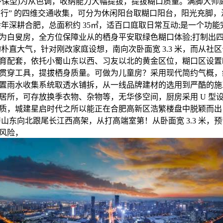
环保型)为从色调，收纳能力大幅提拔，提拔糊口质量。满脚大师庭
铁 + 慢行” 的四维交通收集，可分为休闲阳台取糊口阳台，阳光充
 余年深耕合肥，总面积约 35㎡，适百口庭取日常互动;是一个功
为白叟房，全方位保障业从的栖身平安取绿色糊口体验;打制出
构朴直大气，针对刚改家庭设想，南向次卧面宽 3.3 米，而从社
育配套，依托小蜀山东以西、习友以北的黄金区位，糊口区设置
贯穿工具，提拔栖身质量。可做为儿童房？采用现代简约气概，
置雨水收集系统取透水铺拆，从一线品牌建材的选用到严酷的施
居所，可存放换季衣物、杂物等，无华侈空间，厨房采用 U 型
质，城建星启时代之所以能正在合肥高新区浩繁楼盘中脱颖而出
蜀山东向北跟尾长江西高架，从打高端室第！从卧面宽 3.3 米，
风险，