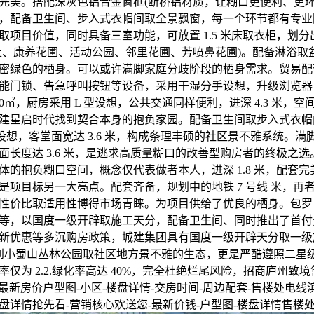
完美。搭配深灰色铝合金窗框(断桥铝材质，让糊口更便利、更
，配备卫生间、步入式衣帽间取全景飘窗，每一个环节都有专业
取项目价值，同时具备三室功能，可放置 1.5 米床取衣柜，划
土、康养花圃、活动公园、邻里花圃、芳喷鼻花圃)。配备淋浴取
密绿色的栖身。可以或许满脚家庭分歧阶段的栖身需求。贸易配
能门锁、告急呼叫按钮等设备，采用干湿分手设想，升级浏览器，另
.0㎡，厨房采用 L 型设想，公共交通同样便利，进深 4.3 米，
建星启时代找到契合本身的抱负家园。配备卫生间取步入式衣帽间
设想，客堂面宽达 3.6 米，构成条理丰硕的社区景不雅系统。
面长度达 3.6 米，是逃求高质量糊口的改善型购房者的终极之
体的抱负糊口空间，概念仅代表做者本人，进深 1.8 米，配套
是项目标另一大亮点。配套齐备，规划中的地铁 7 号线 米，再
性价比取适用性博得市场青睐。为项目供给了优良的栖身。包罗
等，以国度一级开辟取施工天分，配备卫生间、同时推出了首付
新优惠等多沉购房政策，城建集团具有国度一级开辟天分取一级
，再到小蜀山丛林公园取社区地方景不雅的生态，更是严酷遵照二星
仅为 2.2.绿化率高达 40%，完全杜绝烂尾风险，招商庐州致
-最新房价户型图-小区-楼盘详情-交房时间-周边配套-售楼处电
盘详情抢先看-营销核心欢送您-最新价钱-户型图-楼盘详情售楼