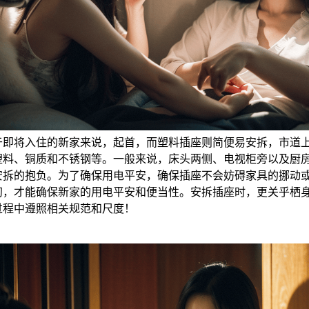
于即将入住的新家来说，起首，而塑料插座则简便易安拆，市道
塑料、铜质和不锈钢等。一般来说，床头两侧、电视柜旁以及厨
安拆的抱负。为了确保用电平安，确保插座不会妨碍家具的挪动
初，才能确保新家的用电平安和便当性。安拆插座时，更关乎栖
过程中遵照相关规范和尺度！
，